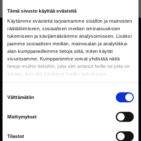
UNOHTUIKO SALASANA?
LUO TILI
Tämä sivusto käyttää evästeitä
Käytämme evästeitä tarjoamamme sisällön ja mainosten
Asiakaspalvelu
räätälöimiseen, sosiaalisen median ominaisuuksien
tukemiseen ja kävijämäärämme analysoimiseen. Lisäksi
Yleisiä kysymyksiä ja vastauksia
jaamme sosiaalisen median, mainosalan ja analytiikka-
alan kumppaneillemme tietoja siitä, miten käytät
Ota yhteyttä
sivustoamme. Kumppanimme voivat yhdistää näitä
tietoja muihin tietoihin, joita olet antanut heille tai joita on
Tervetuloa Inregon verkkokauppaan!
kerätty, kun olet käyttänyt heidän palvelujaan.
Verkkokauppa
Oletko yksityishenkilö vai
Suostumuksen
yritysasiakas?
Tietoa meistä
Välttämätön
valinta
Käytetty säästää ympäristöä
Ostoehdot
Mieltymykset
Käyttäjäehdot
(Sisältää alvin)
Evästeet & Tietosuojakäytäntö
Tilastot