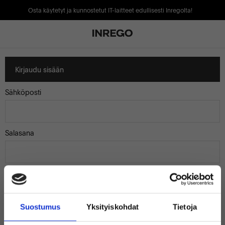
Osta käytetyt ja kunnostetut IT-laitteet edullisesti Inregolta!
Kirjaudu sisään
Sähköposti
Salasana
Muista minut
Suostumus
Yksityiskohdat
Tietoja