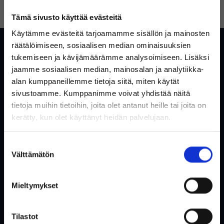
UNOHTUIKO SALASANA?
LUO TILI
Tämä sivusto käyttää evästeitä
Käytämme evästeitä tarjoamamme sisällön ja mainosten
Asiakaspalvelu
räätälöimiseen, sosiaalisen median ominaisuuksien
tukemiseen ja kävijämäärämme analysoimiseen. Lisäksi
Yleisiä kysymyksiä ja vastauksia
jaamme sosiaalisen median, mainosalan ja analytiikka-
alan kumppaneillemme tietoja siitä, miten käytät
Ota yhteyttä
sivustoamme. Kumppanimme voivat yhdistää näitä
tietoja muihin tietoihin, joita olet antanut heille tai joita on
Tervetuloa Inregon verkkokauppaan!
kerätty, kun olet käyttänyt heidän palvelujaan.
Verkkokauppa
Oletko yksityishenkilö vai
Suostumuksen
yritysasiakas?
Tietoa meistä
Välttämätön
valinta
Käytetty säästää ympäristöä
Ostoehdot
Mieltymykset
Käyttäjäehdot
(Sisältää alvin)
Evästeet & Tietosuojakäytäntö
Tilastot