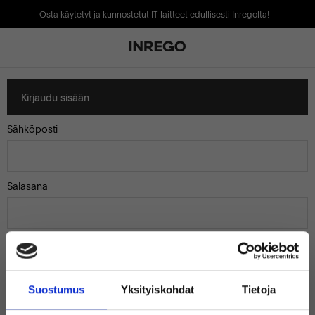
Osta käytetyt ja kunnostetut IT-laitteet edullisesti Inregolta!
Kirjaudu sisään
Sähköposti
Salasana
Muista minut
Suostumus
Yksityiskohdat
Tietoja