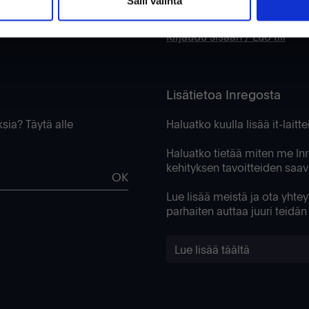
Salli valinta
Tietopankki
Kirjaudu sisään / Luo tili
Lisätietoa Inregosta
ksia? Täytä alle
Haluatko kuulla lisää it-lait
Haluatko tietää miten me In
kehityksen tavoitteiden saa
OK
Lue lisää meistä ja ota yhte
parhaiten auttaa juuri teidä
Lue lisää täältä