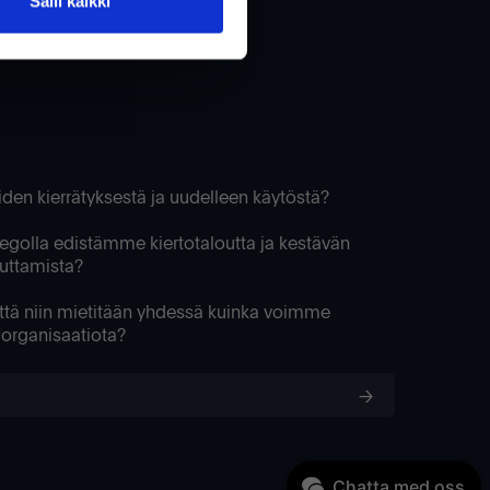
Salli kaikki
teiden kierrätyksestä ja uudelleen käytöstä?
regolla edistämme kiertotaloutta ja kestävän
vuttamista?
yttä niin mietitään yhdessä kuinka voimme
n organisaatiota?
Chatta med oss