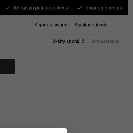
30 päivän palautusoikeus
Ilmainen toimitus
Kirjaudu sisään
Asiakaspalvelu
Yksityishenkilö
Yritysasiakas