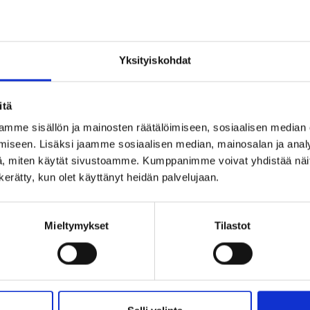
Yksityiskohdat
UIKO SALASANA?
itä
mme sisällön ja mainosten räätälöimiseen, sosiaalisen median
iseen. Lisäksi jaamme sosiaalisen median, mainosalan ja analy
Tervetuloa Inregon verkkokauppaan!
Verkkokauppa
, miten käytät sivustoamme. Kumppanimme voivat yhdistää näitä t
Oletko yksityishenkilö vai yritysasiakas?
n kerätty, kun olet käyttänyt heidän palvelujaan.
Tietoa meistä
Käytetty säästää ympäristöä
Mieltymykset
Tilastot
Ostoehdot
Käyttäjäehdot
(Sisältää alvin)
(Ilman alvia)
Evästeet & Tietosuojakäytän
Yhteydenottolomake