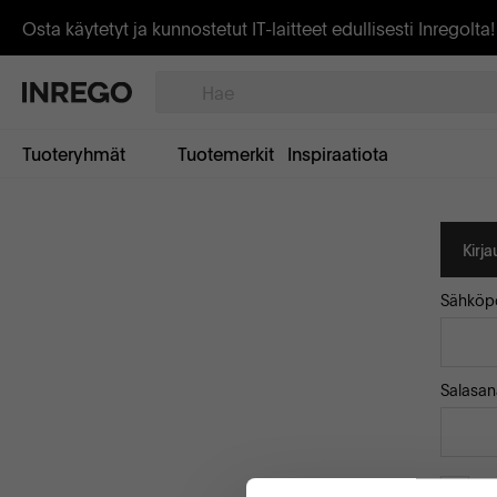
Osta käytetyt ja kunnostetut IT-laitteet edullisesti Inregolta!
Tuoteryhmät
Tuotemerkit
Inspiraatiota
Kirj
Sähköpo
Salasan
Mu