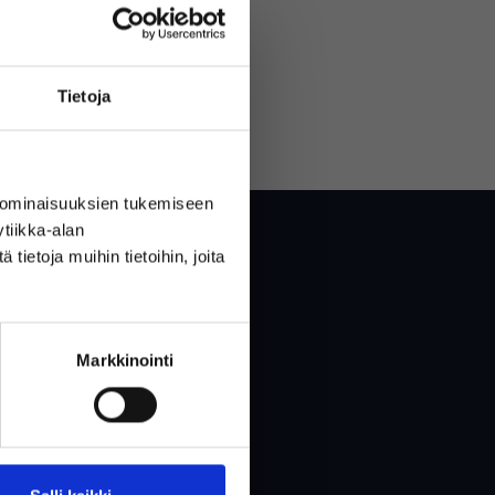
Tietoja
LUO TILI
 ominaisuuksien tukemiseen
tiikka-alan
ietoja muihin tietoihin, joita
Markkinointi
tö