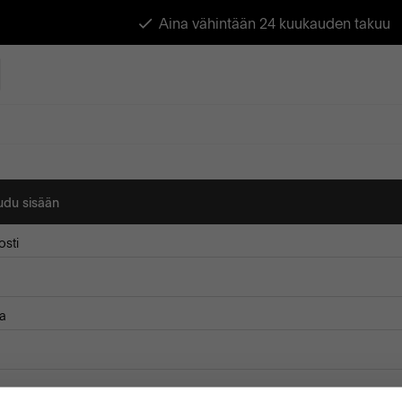
Aina vähintään 24 kuukauden takuu
audu sisään
sti
a
ista minut