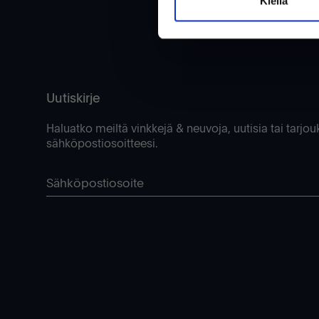
Kiellä
Uutiskirje
Haluatko meiltä vinkkejä & neuvoja, uutisia tai tarjou
sähköpostiosoitteesi.