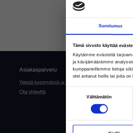
Suostumus
UNOHT
Tämä sivusto käyttää eväste
Käytämme evästeitä tarjoama
ja kävijämäärämme analysoim
Asiakaspalvelu
kumppaneillemme tietoja siitä
olet antanut heille tai joita o
Yleisiä kysymyksiä ja vastauksia
Suostumuksen
Ota yhteyttä
Välttämätön
valinta