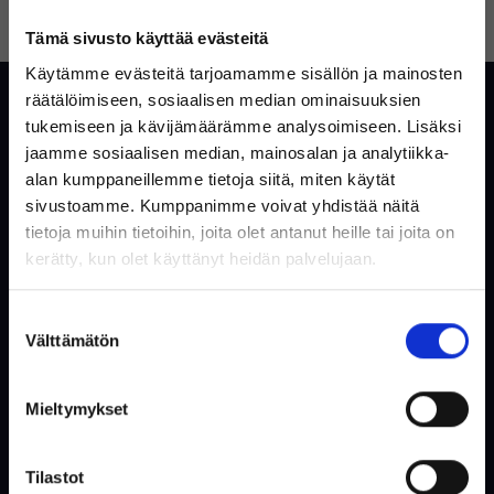
UNOHTUIKO SALASANA?
LUO TILI
Tämä sivusto käyttää evästeitä
Käytämme evästeitä tarjoamamme sisällön ja mainosten
Asiakaspalvelu
räätälöimiseen, sosiaalisen median ominaisuuksien
tukemiseen ja kävijämäärämme analysoimiseen. Lisäksi
Yleisiä kysymyksiä ja vastauksia
jaamme sosiaalisen median, mainosalan ja analytiikka-
alan kumppaneillemme tietoja siitä, miten käytät
Ota yhteyttä
sivustoamme. Kumppanimme voivat yhdistää näitä
tietoja muihin tietoihin, joita olet antanut heille tai joita on
Tervetuloa Inregon verkkokauppaan!
kerätty, kun olet käyttänyt heidän palvelujaan.
Verkkokauppa
Oletko yksityishenkilö vai
Suostumuksen
yritysasiakas?
Tietoa meistä
Välttämätön
valinta
Käytetty säästää ympäristöä
Ostoehdot
Mieltymykset
Käyttäjäehdot
(Sisältää alvin)
Evästeet & Tietosuojakäytäntö
Tilastot