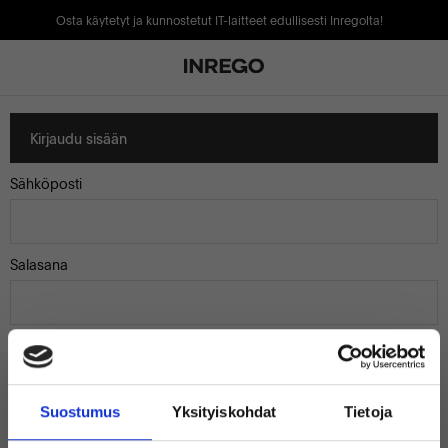
Osta käytetyt ja kunnostetut IT-laitteet edullisesti Inregolta!
Kirjaudu sisään
Sähköposti
Salasana
Muista minut
Suostumus
Yksityiskohdat
Tietoja