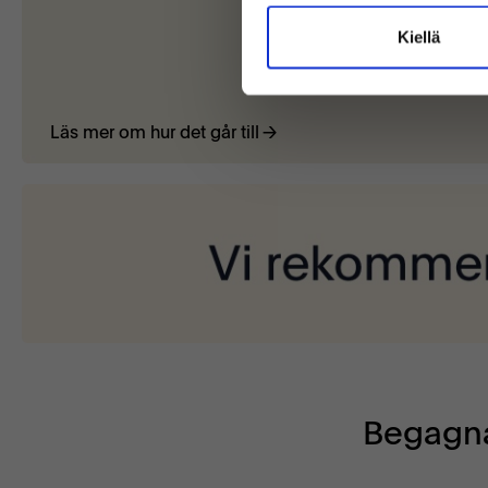
Kiellä
Läs mer om hur det går till
Begagna