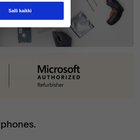
Salli kaikki
tphones.