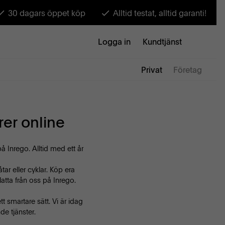
30 dagars öppet köp
Alltid testat, alltid garanti!
Logga in
Kundtjänst
Privat
Företag
er online
Inrego. Alltid med ett år
ar eller cyklar. Köp era
tta från oss på Inrego.
t smartare sätt. Vi är idag
de tjänster.