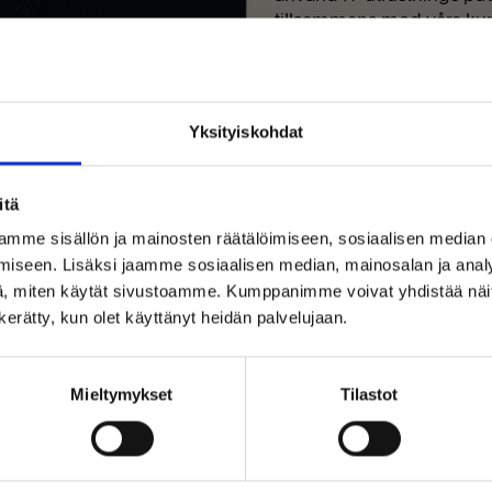
tillsammans med våra kund
går kvalitet och trygghet
därför är vi bäst i test ho
med i rörelsen för en hål
eller sälja IT-produkter m
Yksityiskohdat
itä
Läs mer om hur det går till
mme sisällön ja mainosten räätälöimiseen, sosiaalisen median
iseen. Lisäksi jaamme sosiaalisen median, mainosalan ja analy
Välkommen till Inrego!
, miten käytät sivustoamme. Kumppanimme voivat yhdistää näitä t
Är du privatperson eller företag?
n kerätty, kun olet käyttänyt heidän palvelujaan.
 alla
Mieltymykset
Tilastot
ma
världen
(Inkl. moms)
(Exkl. moms)
a.