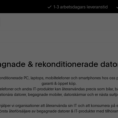
1-3 arbetsdagars leveranstid
gnade & rekonditionerade dator
nditionerade PC, laptops, mobiltelefoner och smartphones hos oss på 
garanti & öppet köp.
elefoner och andra IT-produkter kan återanvändas precis som bilar, båt
tionära datorer, begagnade mobiler, datorskärmar och er nästa surfpla
hjälper vi organisationer att återanvända sin IT och att konsumera på et
örsta återförsäljare av begagnade datorer & IT-produkter med tillhöran