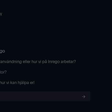
cy
ego
ranvändning eller hur vi på Inrego arbetar?
tor?
ur vi kan hjälpa er!