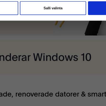
Salli valinta
de, renoverade datorer & smar