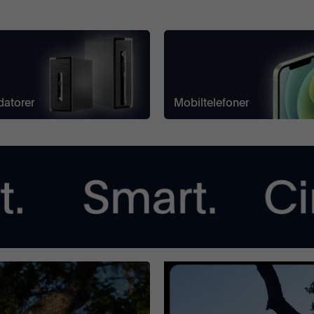
datorer
Mobiltelefoner