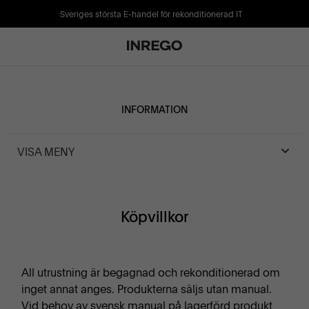
Sveriges största E-handel för rekonditionerad IT
INFORMATION
VISA MENY
Köpvillkor
All utrustning är begagnad och rekonditionerad om
inget annat anges. Produkterna säljs utan manual.
Vid behov av svensk manual på lagerförd produkt