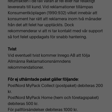
returfrakten i de fall varan är fel eller har felaktigt
levererats till kund. Vid reklamationer tillämpas
Konsumentköplagen (1990:932) vilket innebär att
konsument har rätt att reklamera inom två månader
från det att felet har upptäckts. Dock
rekommenderar vi att ni tar kontakt med vår support
så fort felet uppdagats för snabb hantering.
Tvist
Vid eventuell tvist kommer Inrego AB att följa
Allmänna Reklamationsnämndens
rekommendationer.
För ej uthämtade paket gäller följande:
PostNord MyPack Collect (postpaket) debiteras 200
kr.
PostNord MyPack Home (hem och företagspaket)
debiteras 500 kr.
För pallförsändelser debiteras 1000 kr.