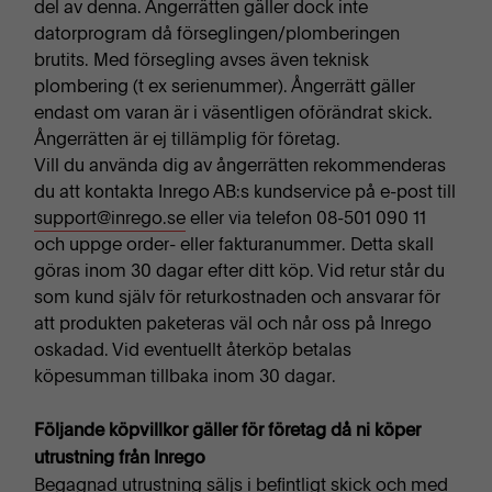
del av denna. Ångerrätten gäller dock inte
datorprogram då förseglingen/plomberingen
brutits. Med försegling avses även teknisk
plombering (t ex serienummer). Ångerrätt gäller
endast om varan är i väsentligen oförändrat skick.
Ångerrätten är ej tillämplig för företag.
Vill du använda dig av ångerrätten rekommenderas
du att kontakta Inrego AB:s kundservice på e-post till
support@inrego.se
eller via telefon 08-501 090 11
och uppge order- eller fakturanummer. Detta skall
göras inom 30 dagar efter ditt köp. Vid retur står du
som kund själv för returkostnaden och ansvarar för
att produkten paketeras väl och når oss på Inrego
oskadad. Vid eventuellt återköp betalas
köpesumman tillbaka inom 30 dagar.
Följande köpvillkor gäller för företag då ni köper
utrustning från Inrego
Begagnad utrustning säljs i befintligt skick och med