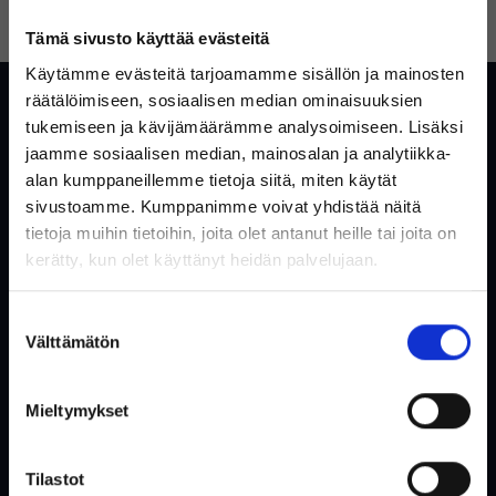
UNOHTUIKO SALASANA?
LUO TILI
Tämä sivusto käyttää evästeitä
Käytämme evästeitä tarjoamamme sisällön ja mainosten
Asiakaspalvelu
räätälöimiseen, sosiaalisen median ominaisuuksien
tukemiseen ja kävijämäärämme analysoimiseen. Lisäksi
Yleisiä kysymyksiä ja vastauksia
jaamme sosiaalisen median, mainosalan ja analytiikka-
alan kumppaneillemme tietoja siitä, miten käytät
Ota yhteyttä
sivustoamme. Kumppanimme voivat yhdistää näitä
tietoja muihin tietoihin, joita olet antanut heille tai joita on
Tervetuloa Inregon verkkokauppaan!
kerätty, kun olet käyttänyt heidän palvelujaan.
Verkkokauppa
Oletko yksityishenkilö vai
Suostumuksen
yritysasiakas?
Tietoa meistä
Välttämätön
valinta
Käytetty säästää ympäristöä
Ostoehdot
Mieltymykset
Käyttäjäehdot
(Sisältää alvin)
Evästeet & Tietosuojakäytäntö
Tilastot