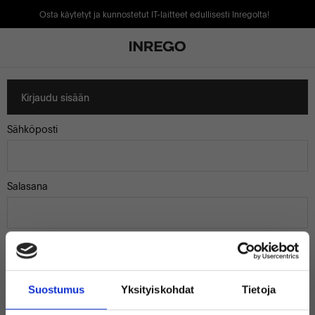
Osta käytetyt ja kunnostetut IT-laitteet edullisesti Inregolta!
Kirjaudu sisään
Sähköposti
Salasana
Muista minut
Suostumus
Yksityiskohdat
Tietoja