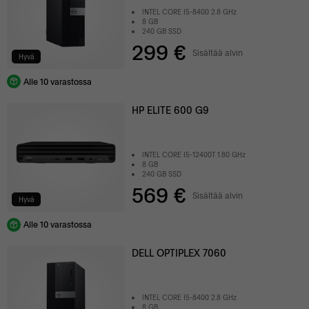
INTEL CORE I5-8400 2.8 GHz
8 GB
240 GB SSD
299 €
Sisältää alvin
Hyvä
Alle 10 varastossa
HP ELITE 600 G9
INTEL CORE I5-12400T 1.80 GHz
8 GB
240 GB SSD
569 €
Sisältää alvin
Hyvä
Alle 10 varastossa
DELL OPTIPLEX 7060
INTEL CORE I5-8400 2.8 GHz
8 GB