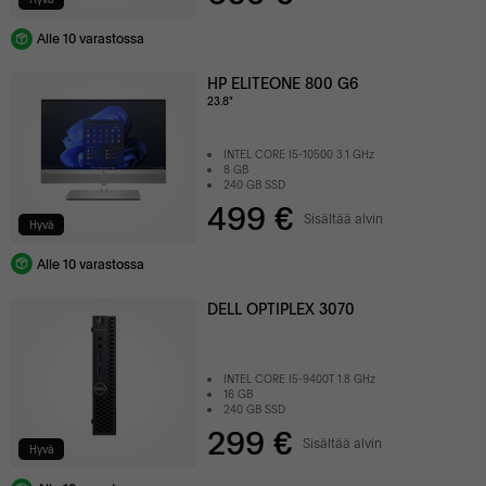
Alle 10 varastossa
HP ELITEONE 800 G6
23.8"
INTEL CORE I5-10500 3.1 GHz
8 GB
240 GB SSD
499 €
Sisältää alvin
Hyvä
Alle 10 varastossa
DELL OPTIPLEX 3070
INTEL CORE I5-9400T 1.8 GHz
16 GB
240 GB SSD
299 €
Sisältää alvin
Hyvä