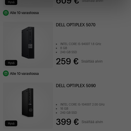
609 €
Sisältää alvin
Hyvä
Alle 10 varastossa
DELL OPTIPLEX 5070
INTEL CORE I5-9400T 1.8 GHz
8 GB
240 GB SSD
259 €
Sisältää alvin
Hyvä
Alle 10 varastossa
DELL OPTIPLEX 5090
INTEL CORE I5-10400T 2.00 GHz
16 GB
240 GB SSD
399 €
Sisältää alvin
Hyvä