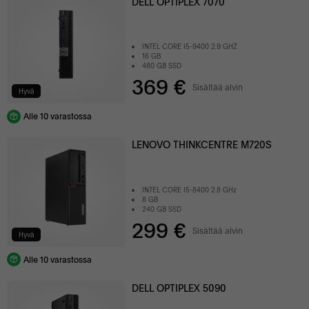
DELL OPTIPLEX 7070
INTEL CORE I5-9400 2.9 GHZ
16 GB
480 GB SSD
369 €
Sisältää alvin
Hyvä
Alle 10 varastossa
LENOVO THINKCENTRE M720S
INTEL CORE I5-8400 2.8 GHz
8 GB
240 GB SSD
299 €
Sisältää alvin
Hyvä
Alle 10 varastossa
DELL OPTIPLEX 5090