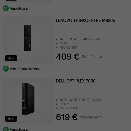
Varastossa
LENOVO THINKCENTRE M920S
INTEL CORE I5-8400 2.8 GHz
16 GB
480 GB SSD
409 €
Sisältää alvin
Hyvä
Alle 10 varastossa
DELL OPTIPLEX 7090
INTEL CORE I5-11400T 1.3 GHz
16 GB
240 GB SSD
619 €
Sisältää alvin
Hyvä
Varastossa