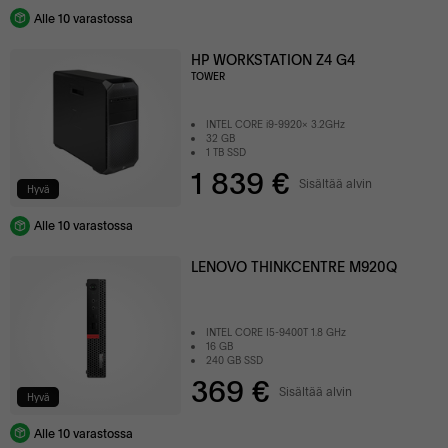
Alle 10 varastossa
HP WORKSTATION Z4 G4
TOWER
INTEL CORE i9-9920x 3.2GHz
32 GB
1 TB SSD
1 839 €
Sisältää alvin
Hyvä
Alle 10 varastossa
LENOVO THINKCENTRE M920Q
INTEL CORE I5-9400T 1.8 GHz
16 GB
240 GB SSD
369 €
Sisältää alvin
Hyvä
Alle 10 varastossa