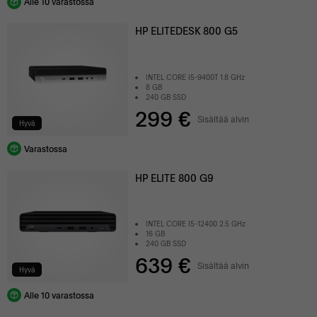
Alle 10 varastossa
HP ELITEDESK 800 G5
INTEL CORE I5-9400T 1.8 GHz
8 GB
240 GB SSD
299 €
Sisältää alvin
Hyvä
Varastossa
HP ELITE 800 G9
INTEL CORE I5-12400 2.5 GHz
16 GB
240 GB SSD
639 €
Sisältää alvin
Hyvä
Alle 10 varastossa