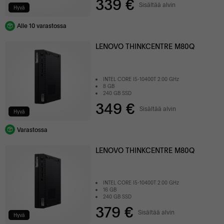
339 €
Sisältää alvin
Hyvä
Alle 10 varastossa
LENOVO THINKCENTRE M80Q
INTEL CORE I5-10400T 2.00 GHz
8 GB
240 GB SSD
349 €
Sisältää alvin
Hyvä
Varastossa
LENOVO THINKCENTRE M80Q
INTEL CORE I5-10400T 2.00 GHz
16 GB
240 GB SSD
379 €
Sisältää alvin
Hyvä