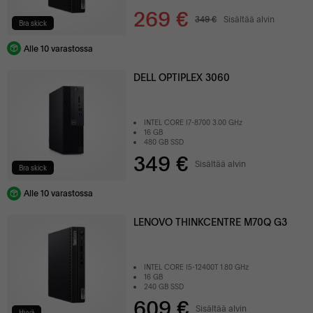
269 €
349 €
Sisältää alvin
Bra skick
Alle 10 varastossa
DELL OPTIPLEX 3060
INTEL CORE I7-8700 3.00 GHz
16 GB
480 GB SSD
349 €
Sisältää alvin
Bra skick
Alle 10 varastossa
LENOVO THINKCENTRE M70Q G3
INTEL CORE I5-12400T 1.80 GHz
16 GB
240 GB SSD
609 €
Sisältää alvin
Hyvä