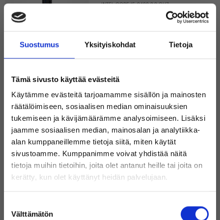
INTEL CORE I5-9400 2.9 GHZ
8 GB
120 GB SSD
259 €
Sisältää alvin
Hyvä
Suostumus
Yksityiskohdat
Tietoja
Alle 10 varastossa
DELL OPTIPLEX 7070
Tämä sivusto käyttää evästeitä
Käytämme evästeitä tarjoamamme sisällön ja mainosten
räätälöimiseen, sosiaalisen median ominaisuuksien
INTEL CORE I5-9400 2.9 GHZ
8 GB
tukemiseen ja kävijämäärämme analysoimiseen. Lisäksi
240 GB SSD
309 €
jaamme sosiaalisen median, mainosalan ja analytiikka-
Sisältää alvin
Hyvä
alan kumppaneillemme tietoja siitä, miten käytät
sivustoamme. Kumppanimme voivat yhdistää näitä
Alle 10 varastossa
tietoja muihin tietoihin, joita olet antanut heille tai joita on
Tervetuloa Inregon verkkokauppaan!
LENOVO THINKCENTRE M70Q G2
kerätty, kun olet käyttänyt heidän palvelujaan.
Oletko yksityishenkilö vai
Suostumuksen
yritysasiakas?
INTEL CORE I5-11400T 1.3 GHz
Välttämätön
8 GB
valinta