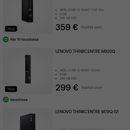
INTEL CORE I5-10400T 2.00 GHz
8 GB
240 GB SSD
359 €
Sisältää alvin
Hyvä
Alle 10 varastossa
LENOVO THINKCENTRE M920Q
INTEL CORE I5-9400T 1.8 GHz
8 GB
240 GB SSD
299 €
Sisältää alvin
Hyvä
Varastossa
LENOVO THINKCENTRE M70Q G1