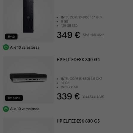
INTEL CORE I3-9100T 3.1 GHZ
8 GB
120 GB SSD
349 €
Sisältää alvin
Hyvä
Alle 10 varastossa
HP ELITEDESK 800 G4
INTEL CORE I5-8500 3.0 GHZ
16 GB
240 GB SSD
339 €
Sisältää alvin
Bra skick
Alle 10 varastossa
HP ELITEDESK 800 G5