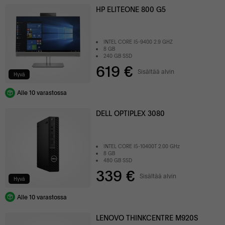
HP ELITEONE 800 G5
INTEL CORE I5-9400 2.9 GHZ
8 GB
240 GB SSD
619 €
Sisältää alvin
Hyvä
Alle 10 varastossa
DELL OPTIPLEX 3080
INTEL CORE I5-10400T 2.00 GHz
8 GB
480 GB SSD
339 €
Sisältää alvin
Hyvä
Alle 10 varastossa
LENOVO THINKCENTRE M920S