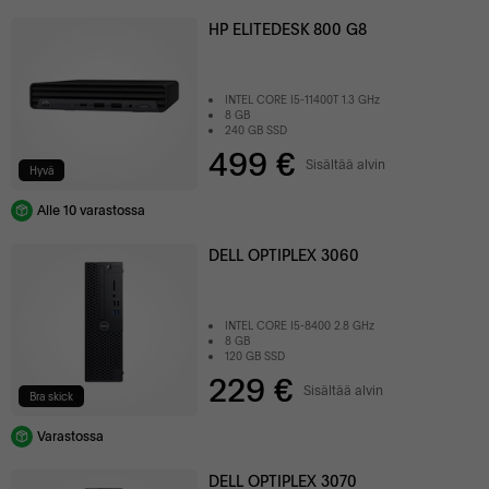
HP ELITEDESK 800 G8
INTEL CORE I5-11400T 1.3 GHz
8 GB
240 GB SSD
499 €
Sisältää alvin
Hyvä
Alle 10 varastossa
DELL OPTIPLEX 3060
INTEL CORE I5-8400 2.8 GHz
8 GB
120 GB SSD
229 €
Sisältää alvin
Bra skick
Varastossa
DELL OPTIPLEX 3070