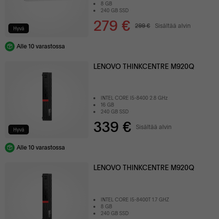
8 GB
240 GB SSD
279 €
299 €
Sisältää alvin
Hyvä
Alle 10 varastossa
LENOVO THINKCENTRE M920Q
INTEL CORE I5-8400 2.8 GHz
16 GB
240 GB SSD
339 €
Sisältää alvin
Hyvä
Alle 10 varastossa
LENOVO THINKCENTRE M920Q
INTEL CORE I5-8400T 1.7 GHZ
8 GB
240 GB SSD