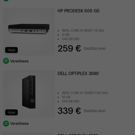
HP PRODESK 600 G5
INTEL CORE I5-9400T 1.8 GHz
8 GB
240 GB SSD
259 €
Sisältää alvin
Hyvä
Varastossa
DELL OPTIPLEX 3080
INTEL CORE I5-10400T 2.00 GHz
16 GB
240 GB SSD
339 €
Sisältää alvin
Hyvä
Varastossa