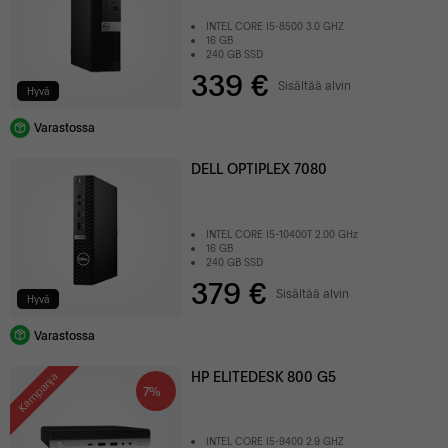
INTEL CORE I5-8500 3.0 GHZ
16 GB
240 GB SSD
339 €
Sisältää alvin
Hyvä
Varastossa
DELL OPTIPLEX 7080
INTEL CORE I5-10400T 2.00 GHz
16 GB
240 GB SSD
379 €
Sisältää alvin
Hyvä
Varastossa
HP ELITEDESK 800 G5
Kampanja
7%
INTEL CORE I5-9400 2.9 GHZ