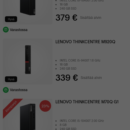
INTEL CORE I5-10400T 2.00 GHz
16 GB
240 GB SSD
379 €
Sisältää alvin
Hyvä
Varastossa
LENOVO THINKCENTRE M920Q
INTEL CORE I5-9400T 1.8 GHz
16 GB
240 GB SSD
339 €
Sisältää alvin
Hyvä
Varastossa
LENOVO THINKCENTRE M70Q G1
Kampanja
23%
INTEL CORE I5-10400T 2.00 GHz
8 GB
240 GB SSD