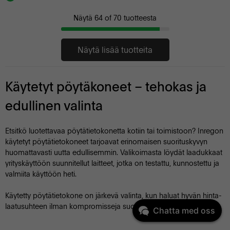
Näytä
64
of
70
tuotteesta
Näytä lisää tuotteita
Käytetyt pöytäkoneet – tehokas ja
edullinen valinta
Etsitkö luotettavaa pöytätietokonetta kotiin tai toimistoon? Inregon
käytetyt pöytätietokoneet tarjoavat erinomaisen suorituskyvyn
huomattavasti uutta edullisemmin. Valikoimasta löydät laadukkaat
yrityskäyttöön suunnitellut laitteet, jotka on testattu, kunnostettu ja
valmiita käyttöön heti.
Käytetty pöytätietokone on järkevä valinta, kun haluat hyvän hinta-
laatusuhteen ilman kompromisseja suorituskyvyssä.
Chatta med oss