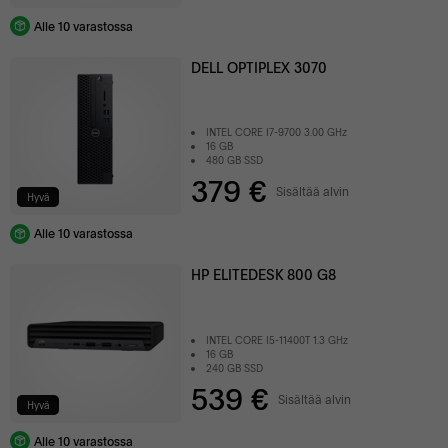
Alle 10 varastossa
DELL OPTIPLEX 3070
INTEL CORE I7-9700 3.00 GHz
16 GB
480 GB SSD
379 €
Sisältää alvin
Hyvä
Alle 10 varastossa
HP ELITEDESK 800 G8
INTEL CORE I5-11400T 1.3 GHz
16 GB
240 GB SSD
539 €
Sisältää alvin
Hyvä
Alle 10 varastossa