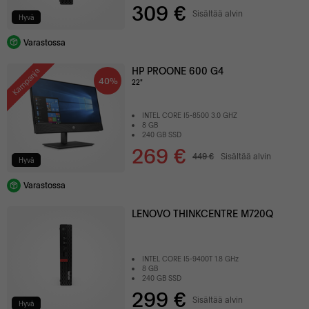
309 €
Sisältää alvin
Hyvä
Varastossa
HP PROONE 600 G4
Kampanja
40%
22"
INTEL CORE I5-8500 3.0 GHZ
8 GB
240 GB SSD
269 €
449 €
Sisältää alvin
Hyvä
Varastossa
LENOVO THINKCENTRE M720Q
INTEL CORE I5-9400T 1.8 GHz
8 GB
240 GB SSD
299 €
Sisältää alvin
Hyvä