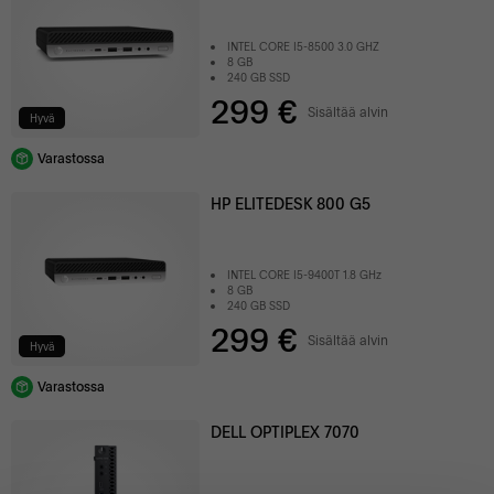
INTEL CORE I5-8500 3.0 GHZ
8 GB
240 GB SSD
299 €
Sisältää alvin
Hyvä
Varastossa
HP ELITEDESK 800 G5
INTEL CORE I5-9400T 1.8 GHz
8 GB
240 GB SSD
299 €
Sisältää alvin
Hyvä
Varastossa
DELL OPTIPLEX 7070