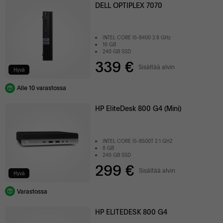
DELL OPTIPLEX 7070
INTEL CORE I5-8400 2.8 GHz
16 GB
240 GB SSD
339 €
Sisältää alvin
Hyvä
Alle 10 varastossa
HP EliteDesk 800 G4 (Mini)
INTEL CORE I5-8500T 2.1 GHZ
8 GB
240 GB SSD
299 €
Sisältää alvin
Hyvä
Varastossa
HP ELITEDESK 800 G4