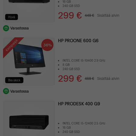
16 GB
240 GB SSD
299 €
449 €
Sisältää alvin
Hyvä
Varastossa
HP PROONE 600 G6
Kampanja
36%
INTEL CORE I5-10400 2.9 GHz
8 GB
240 GB SSD
299 €
469 €
Sisältää alvin
Bra skick
Varastossa
HP PRODESK 400 G9
INTEL CORE I5-12400 2.5 GHz
16 GB
240 GB SSD