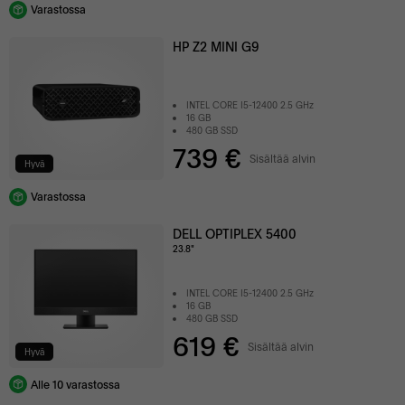
Varastossa
HP Z2 MINI G9
INTEL CORE I5-12400 2.5 GHz
16 GB
480 GB SSD
739 €
Sisältää alvin
Hyvä
Varastossa
DELL OPTIPLEX 5400
23.8"
INTEL CORE I5-12400 2.5 GHz
16 GB
480 GB SSD
619 €
Sisältää alvin
Hyvä
Alle 10 varastossa