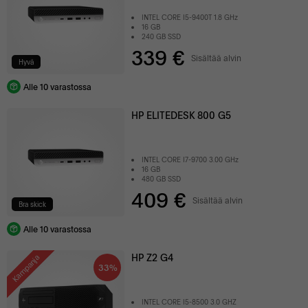
INTEL CORE I5-9400T 1.8 GHz
16 GB
240 GB SSD
339 €
Sisältää alvin
Hyvä
Alle 10 varastossa
HP ELITEDESK 800 G5
INTEL CORE I7-9700 3.00 GHz
16 GB
480 GB SSD
409 €
Sisältää alvin
Bra skick
Alle 10 varastossa
HP Z2 G4
Kampanja
33%
INTEL CORE I5-8500 3.0 GHZ