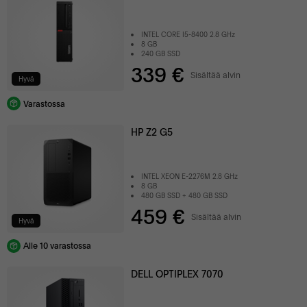
INTEL CORE I5-8400 2.8 GHz
8 GB
240 GB SSD
339 €
Sisältää alvin
Hyvä
Varastossa
HP Z2 G5
INTEL XEON E-2276M 2.8 GHz
8 GB
480 GB SSD + 480 GB SSD
459 €
Sisältää alvin
Hyvä
Alle 10 varastossa
DELL OPTIPLEX 7070