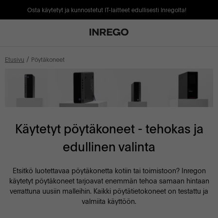
Osta käytetyt ja kunnostetut IT-laitteet edullisesti Inregolta!
Etusivu
Pöytäkoneet
Käytetyt pöytäkoneet - tehokas ja
edullinen valinta
Etsitkö luotettavaa pöytäkonetta kotiin tai toimistoon? Inregon
käytetyt pöytäkoneet tarjoavat enemmän tehoa samaan hintaan
verrattuna uusiin malleihin. Kaikki pöytätietokoneet on testattu ja
valmiita käyttöön.