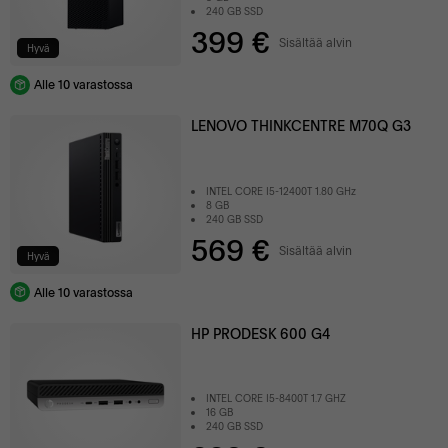
240 GB SSD
399 €
Sisältää alvin
Hyvä
Alle 10 varastossa
LENOVO THINKCENTRE M70Q G3
INTEL CORE I5-12400T 1.80 GHz
8 GB
240 GB SSD
569 €
Sisältää alvin
Hyvä
Alle 10 varastossa
HP PRODESK 600 G4
INTEL CORE I5-8400T 1.7 GHZ
16 GB
240 GB SSD