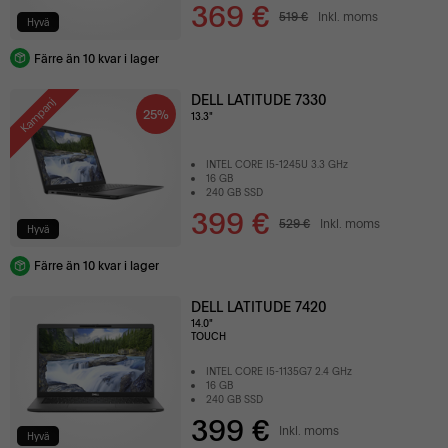
369 €
519 €
Inkl. moms
Hyvä
Färre än 10 kvar i lager
DELL LATITUDE 7330
Kampanj
25%
13.3"
INTEL CORE I5-1245U 3.3 GHz
16 GB
240 GB SSD
399 €
529 €
Inkl. moms
Hyvä
Färre än 10 kvar i lager
DELL LATITUDE 7420
14.0"
TOUCH
INTEL CORE I5-1135G7 2.4 GHz
16 GB
240 GB SSD
399 €
Inkl. moms
Hyvä