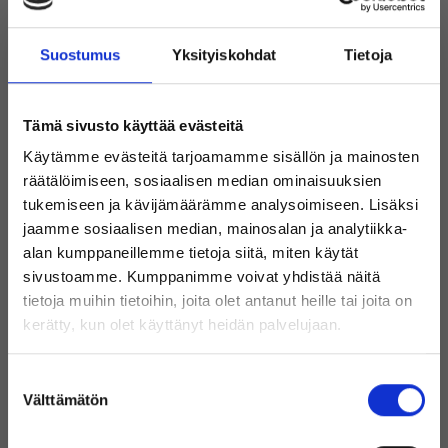
14.0"
Suostumus
Yksityiskohdat
Tietoja
INTEL CORE I7-10610U 1.80 GHz
32 GB
480 GB SSD
479 €
Inkl. moms
Hyvä
Tämä sivusto käyttää evästeitä
Käytämme evästeitä tarjoamamme sisällön ja mainosten
Färre än 10 kvar i lager
räätälöimiseen, sosiaalisen median ominaisuuksien
DELL LATITUDE 5520
tukemiseen ja kävijämäärämme analysoimiseen. Lisäksi
15.6"
jaamme sosiaalisen median, mainosalan ja analytiikka-
alan kumppaneillemme tietoja siitä, miten käytät
INTEL CORE I5-1135G7 2.4 GHz
sivustoamme. Kumppanimme voivat yhdistää näitä
16 GB
240 GB SSD
tietoja muihin tietoihin, joita olet antanut heille tai joita on
429 €
Inkl. moms
kerätty, kun olet käyttänyt heidän palvelujaan.
Loistava
Välkommen till Inrego!
Färre än 10 kvar i lager
Är du privatperson eller företag?
Suostumuksen
Välttämätön
valinta
DELL LATITUDE 7320
13.3"