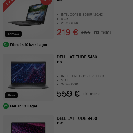
14.0"
INTEL CORE I5-8250U 1.6GHZ
8 GB
240 GB SSD
219 €
349 €
Inkl. moms
Loistava
Färre än 10 kvar i lager
DELL LATITUDE 5430
14.0"
INTEL CORE I5-1235U 3.30GHz
16 GB
240 GB SSD
559 €
Inkl. moms
Hyvä
Fler än 10 i lager
DELL LATITUDE 9430
14.0"