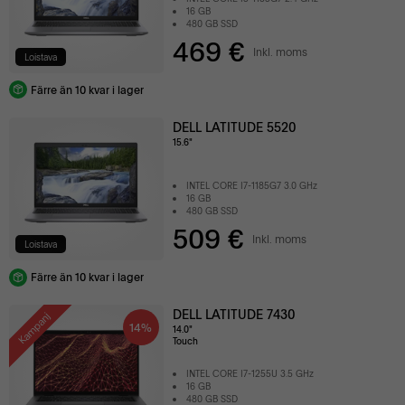
16 GB
480 GB SSD
469 €
Inkl. moms
Loistava
Färre än 10 kvar i lager
DELL LATITUDE 5520
15.6"
INTEL CORE I7-1185G7 3.0 GHz
16 GB
480 GB SSD
509 €
Inkl. moms
Loistava
Färre än 10 kvar i lager
DELL LATITUDE 7430
Kampanj
14%
14.0"
Touch
INTEL CORE I7-1255U 3.5 GHz
16 GB
480 GB SSD