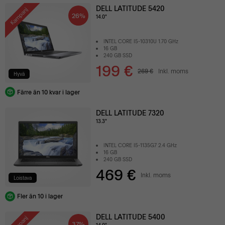
DELL LATITUDE 5420
Kampanj
26%
14.0"
INTEL CORE I5-10310U 1.70 GHz
16 GB
240 GB SSD
199 €
269 €
Inkl. moms
Hyvä
Färre än 10 kvar i lager
DELL LATITUDE 7320
13.3"
INTEL CORE I5-1135G7 2.4 GHz
16 GB
240 GB SSD
469 €
Inkl. moms
Loistava
Fler än 10 i lager
DELL LATITUDE 5400
Kampanj
37%