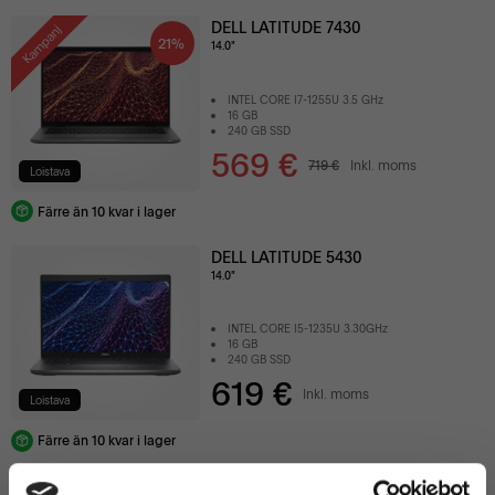
DELL LATITUDE 7430
Kampanj
21%
14.0"
INTEL CORE I7-1255U 3.5 GHz
16 GB
240 GB SSD
569 €
719 €
Inkl. moms
Loistava
Färre än 10 kvar i lager
DELL LATITUDE 5430
14.0"
INTEL CORE I5-1235U 3.30GHz
16 GB
240 GB SSD
619 €
Inkl. moms
Loistava
Färre än 10 kvar i lager
DELL LATITUDE 7410