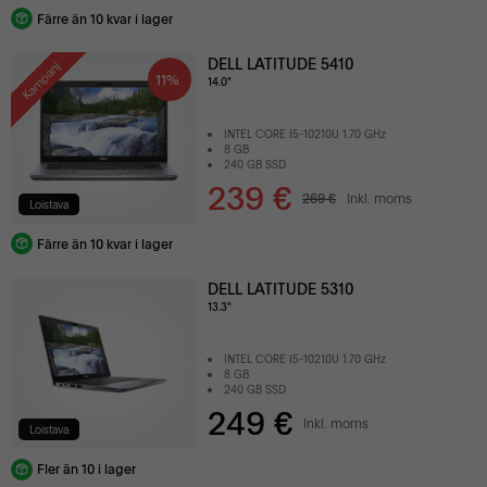
Färre än 10 kvar i lager
DELL LATITUDE 5410
Kampanj
11%
14.0"
INTEL CORE I5-10210U 1.70 GHz
8 GB
240 GB SSD
239 €
269 €
Inkl. moms
Loistava
Färre än 10 kvar i lager
DELL LATITUDE 5310
13.3"
INTEL CORE I5-10210U 1.70 GHz
8 GB
240 GB SSD
249 €
Inkl. moms
Loistava
Fler än 10 i lager