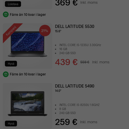
369 €
Inkl. moms
Loistava
Färre än 10 kvar i lager
DELL LATITUDE 5530
Kampanj
21%
15.6"
INTEL CORE I5-1235U 3.30GHz
16 GB
240 GB SSD
439 €
559 €
Inkl. moms
Hyvä
Färre än 10 kvar i lager
DELL LATITUDE 5490
14.0"
INTEL CORE I5-8250U 1.6GHZ
8 GB
240 GB SSD
259 €
Inkl. moms
Hyvä