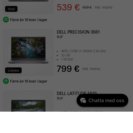
539 €
629 €
Inkl. moms
Hyvä
Färre än 10 kvar i lager
DELL PRECISION 3561
15.6"
INTEL CORE I7-11800H 2.30 GHz
32 GB
1 TB SSD
799 €
Inkl. moms
Loistava
Färre än 10 kvar i lager
DELL LATITUDE 5510
15.6"
Chatta med oss
INTEL CORE I5-10210U 1.70 GHz
8 GB
240 GB SSD
269 €
Inkl. moms
Hyvä