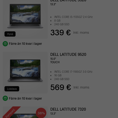
13.3"
INTEL CORE I5-1135G7 2.4 GHz
8 GB
240 GB SSD
339 €
Inkl. moms
Hyvä
Färre än 10 kvar i lager
DELL LATITUDE 9520
15.0"
TOUCH
INTEL CORE I7-1185G7 3.0 GHz
16 GB
240 GB SSD
569 €
Inkl. moms
Loistava
Färre än 10 kvar i lager
DELL LATITUDE 7320
Kampanj
38%
13.3"