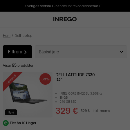
Sveriges största E-handel för rekonditionerad IT
Hem
Dell laptop
Filtrera
Bästsäljare
95
Visar
produkter
DELL LATITUDE 7330
Kampanj
38%
13.3"
INTEL CORE I5-1235U 3.30GHz
16 GB
240 GB SSD
329 €
529 €
Inkl. moms
Hyvä
Fler än 10 i lager