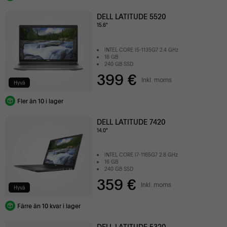
DELL LATITUDE 5520
15.6"
INTEL CORE I5-1135G7 2.4 GHz
16 GB
240 GB SSD
399 €
Inkl. moms
Hyvä
Fler än 10 i lager
DELL LATITUDE 7420
14.0"
INTEL CORE I7-1165G7 2.8 GHz
16 GB
240 GB SSD
359 €
Inkl. moms
Hyvä
Färre än 10 kvar i lager
DELL LATITUDE 5320