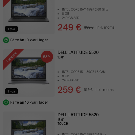
INTEL CORE I5-1145G7 2.60 GHz
8 GB
240 GB SSD
249 €
399 €
Inkl. moms
Hyvä
Färre än 10 kvar i lager
DELL LATITUDE 5520
Kampanj
58%
15.6"
INTEL CORE I5-1130G7 1.8 GHz
8 GB
240 GB SSD
259 €
619 €
Inkl. moms
Hyvä
Färre än 10 kvar i lager
DELL LATITUDE 5520
15.6"
TOUCH
INTEL CORE I5-1135G7 2.4 GHz