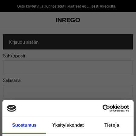
Osta käytetyt ja kunnostetut IT-laitteet edullisesti Inregolta!
Kirjaudu sisään
Sähköposti
Salasana
Muista minut
Suostumus
Yksityiskohdat
Tietoja