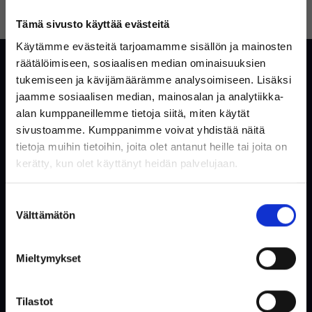
UNOHTUIKO SALASANA?
LUO TILI
Tämä sivusto käyttää evästeitä
Käytämme evästeitä tarjoamamme sisällön ja mainosten
Asiakaspalvelu
räätälöimiseen, sosiaalisen median ominaisuuksien
tukemiseen ja kävijämäärämme analysoimiseen. Lisäksi
Yleisiä kysymyksiä ja vastauksia
jaamme sosiaalisen median, mainosalan ja analytiikka-
alan kumppaneillemme tietoja siitä, miten käytät
Ota yhteyttä
sivustoamme. Kumppanimme voivat yhdistää näitä
tietoja muihin tietoihin, joita olet antanut heille tai joita on
Tervetuloa Inregon verkkokauppaan!
kerätty, kun olet käyttänyt heidän palvelujaan.
Verkkokauppa
Oletko yksityishenkilö vai
Suostumuksen
yritysasiakas?
Tietoa meistä
Välttämätön
valinta
Käytetty säästää ympäristöä
Ostoehdot
Mieltymykset
Käyttäjäehdot
(Sisältää alvin)
Evästeet & Tietosuojakäytäntö
Tilastot