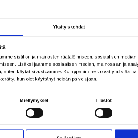
Yksityiskohdat
UIKO SALASANA?
itä
mme sisällön ja mainosten räätälöimiseen, sosiaalisen median
iseen. Lisäksi jaamme sosiaalisen median, mainosalan ja analy
Tervetuloa Inregon verkkokauppaan!
Verkkokauppa
, miten käytät sivustoamme. Kumppanimme voivat yhdistää näitä t
Oletko yksityishenkilö vai yritysasiakas?
n kerätty, kun olet käyttänyt heidän palvelujaan.
Tietoa meistä
Käytetty säästää ympäristöä
Mieltymykset
Tilastot
Ostoehdot
Käyttäjäehdot
(Sisältää alvin)
(Ilman alvia)
Evästeet & Tietosuojakäytän
Yhteydenottolomake