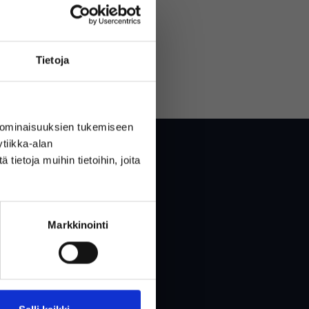
Tietoja
LUO TILI
 ominaisuuksien tukemiseen
tiikka-alan
ietoja muihin tietoihin, joita
Markkinointi
tö