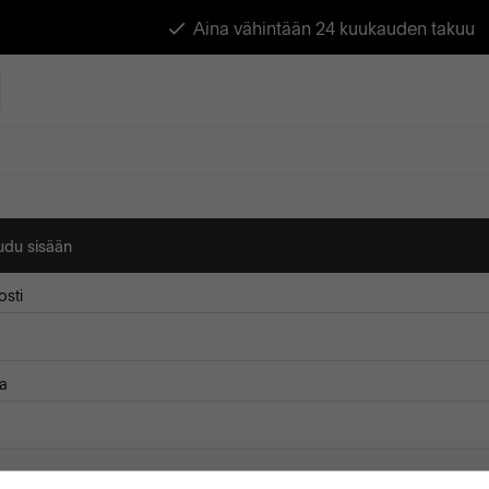
Aina vähintään 24 kuukauden takuu
audu sisään
sti
a
ista minut