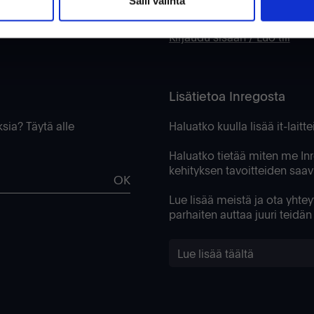
Salli valinta
Tietopankki
Kirjaudu sisään / Luo tili
Lisätietoa Inregosta
ksia? Täytä alle
Haluatko kuulla lisää it-lait
Haluatko tietää miten me In
kehityksen tavoitteiden saa
OK
Lue lisää meistä ja ota yhte
parhaiten auttaa juuri teidä
Lue lisää täältä