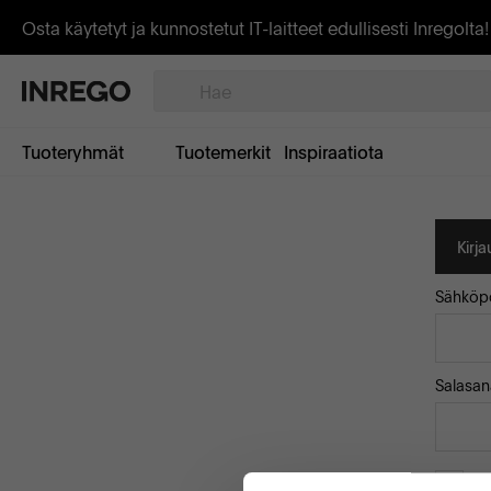
Osta käytetyt ja kunnostetut IT-laitteet edullisesti Inregolta!
Tuoteryhmät
Tuotemerkit
Inspiraatiota
Kirj
Sähköpo
Salasan
Mu