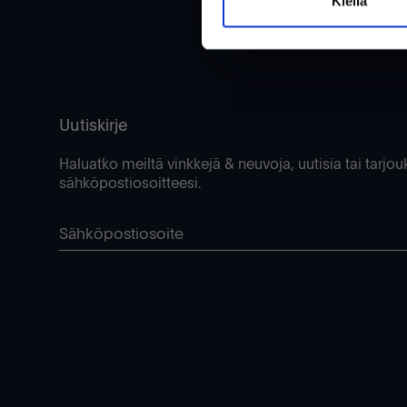
Kiellä
Uutiskirje
Haluatko meiltä vinkkejä & neuvoja, uutisia tai tarjou
sähköpostiosoitteesi.