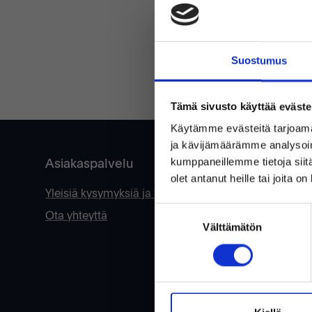
Suostumus
UNOHT
Tämä sivusto käyttää eväste
Käytämme evästeitä tarjoama
ja kävijämäärämme analysoim
Asiakaspalvelu
kumppaneillemme tietoja siitä
olet antanut heille tai joita o
Yleisiä kysymyksiä ja vastauksia
Suostumuksen
Ota yhteyttä
Välttämätön
valinta