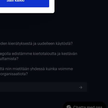
Salli kaikki
teiden kierrätyksestä ja uudelleen käytöstä?
regolla edistämme kiertotaloutta ja kestävän
vuttamista?
yttä niin mietitään yhdessä kuinka voimme
n organisaatiota?
Chatta med oss