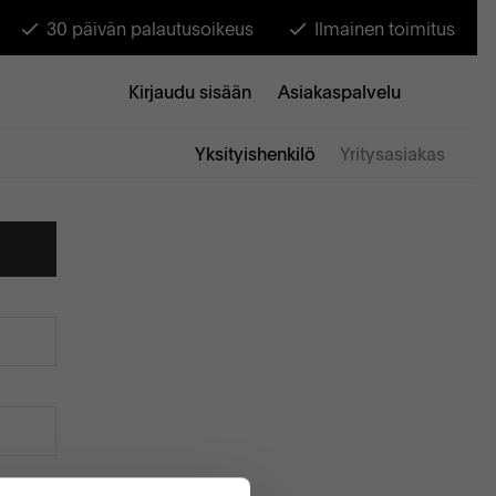
30 päivän palautusoikeus
Ilmainen toimitus
Kirjaudu sisään
Asiakaspalvelu
Yksityishenkilö
Yritysasiakas