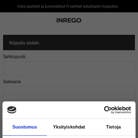
Osta käytetyt ja kunnostetut IT-laitteet edullisesti Inregolta!
Kirjaudu sisään
Sähköposti
Salasana
Muista minut
Suostumus
Yksityiskohdat
Tietoja