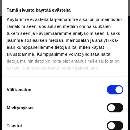
UNOHTUIKO SALASANA?
LUO TILI
Tämä sivusto käyttää evästeitä
Käytämme evästeitä tarjoamamme sisällön ja mainosten
Asiakaspalvelu
räätälöimiseen, sosiaalisen median ominaisuuksien
tukemiseen ja kävijämäärämme analysoimiseen. Lisäksi
Yleisiä kysymyksiä ja vastauksia
jaamme sosiaalisen median, mainosalan ja analytiikka-
alan kumppaneillemme tietoja siitä, miten käytät
Ota yhteyttä
sivustoamme. Kumppanimme voivat yhdistää näitä
tietoja muihin tietoihin, joita olet antanut heille tai joita on
Tervetuloa Inregon verkkokauppaan!
kerätty, kun olet käyttänyt heidän palvelujaan.
Verkkokauppa
Oletko yksityishenkilö vai
Suostumuksen
yritysasiakas?
Tietoa meistä
Välttämätön
valinta
Käytetty säästää ympäristöä
Ostoehdot
Mieltymykset
Käyttäjäehdot
(Sisältää alvin)
Evästeet & Tietosuojakäytäntö
Tilastot