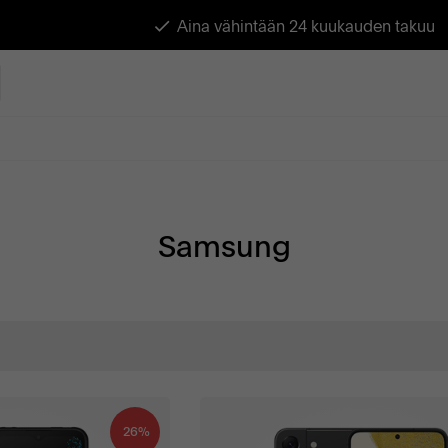
Aina vähintään 24 kuukauden takuu
Samsung
26%