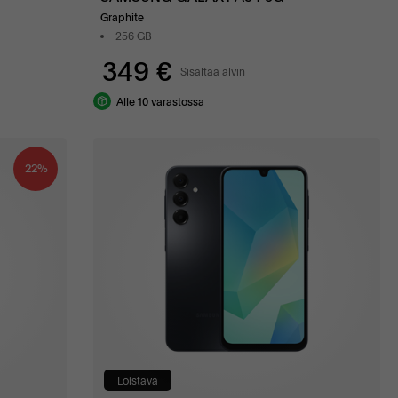
Graphite
256 GB
349 €
Sisältää alvin
Alle 10 varastossa
22%
Loistava