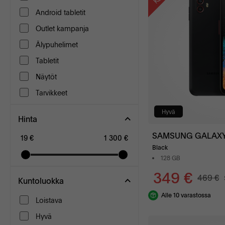
Android tabletit
Outlet kampanja
Älypuhelimet
Tabletit
Näytöt
Tarvikkeet
Hyvä
Hinta
SAMSUNG GALAXY
19 €
1 300 €
Black
128 GB
349 €
469 €
Kuntoluokka
Alle 10 varastossa
Loistava
Hyvä