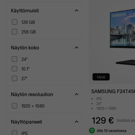
Käyttömuisti
128 GB
256 GB
Näytön koko
24"
10.1"
Hyvä
27"
SAMSUNG F24T45
Näytön resoluution
IPS
24"
1920 x 1080
1920 x 1080
129 €
Sisältää al
Näyttöpaneeli
Alle 10 varastossa
IPS