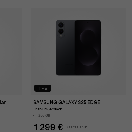
Hyvä
ian
SAMSUNG GALAXY S25 EDGE
Titanium jetblack
256 GB
1 299 €
Sisältää alvin