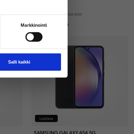
128 GB
679 €
Sisältää alvin
Alle 10 varastossa
Markkinointi
Salli kaikki
Loistava
SAMSUNG GALAXY A54 5G