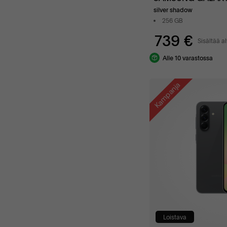
silver shadow
256 GB
739 €
Sisältää al
Alle 10 varastossa
Kampanja
Loistava