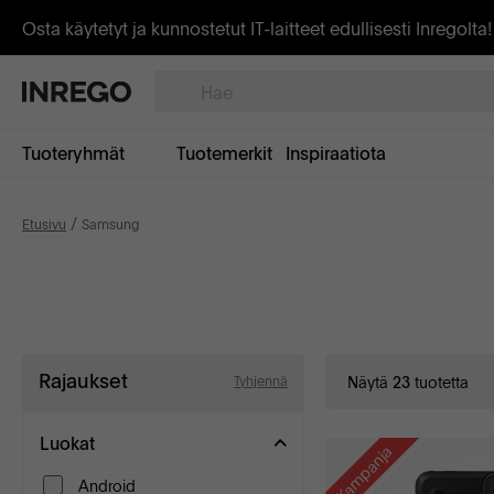
Osta käytetyt ja kunnostetut IT-laitteet edullisesti Inregolta!
Tuoteryhmät
Tuotemerkit
Inspiraatiota
Etusivu
Samsung
Rajaukset
Näytä
tuotetta
Tyhjennä
23
Luokat
Kampanja
Android