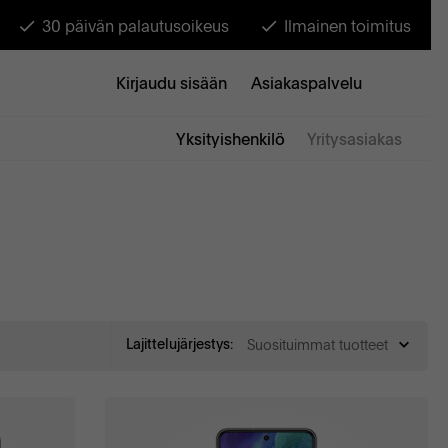
30 päivän palautusoikeus
Ilmainen toimitus
Kirjaudu sisään
Asiakaspalvelu
Yksityishenkilö
Yritysasiakas
Lajittelujärjestys:
Suosituimmat tuotteet