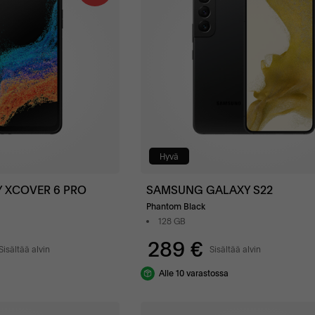
Hyvä
 XCOVER 6 PRO
SAMSUNG GALAXY S22
Phantom Black
128 GB
289 €
Sisältää alvin
Sisältää alvin
Alle 10 varastossa