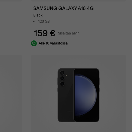
SAMSUNG GALAXY A16 4G
Black
128 GB
159 €
Sisältää alvin
Alle 10 varastossa