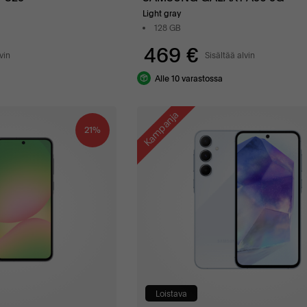
Light gray
128 GB
469 €
vin
Sisältää alvin
Alle 10 varastossa
Kampanja
21%
Loistava