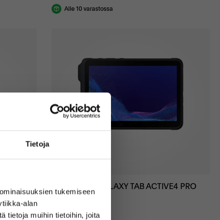
Alle 10 varastossa
Tietoja
Loistava
SAMSUNG GALAXY TAB ACTIVE4 PRO
 ominaisuuksien tukemiseen
5G
tiikka-alan
Black
ietoja muihin tietoihin, joita