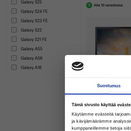
Galaxy S25
Alle 10 varastossa
Galaxy S24 FE
Galaxy S23 FE
Galaxy S22
Galaxy S21 FE
Galaxy A55
Galaxy A56
Galaxy A16
Suostumus
Hyvä
Tämä sivusto käyttää eväste
SAMSUNG S27H65
Käytämme evästeitä tarjoama
27.0"
ja kävijämäärämme analysoim
PLS
kumppaneillemme tietoja siitä
27"