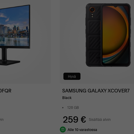
Hyvä
0FQR
SAMSUNG GALAXY XCOVER7
Black
128 GB
259 €
vin
Sisältää alvin
Alle 10 varastossa