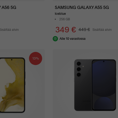
 A56 5G
SAMSUNG GALAXY A55 5G
Iceblue
256 GB
349 €
449 €
Sisältää alvin
Sisältää alvin
Alle 10 varastossa
13%