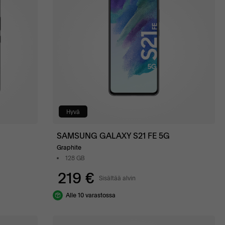
Hyvä
SAMSUNG GALAXY S21 FE 5G
Graphite
128 GB
219 €
Sisältää alvin
Alle 10 varastossa