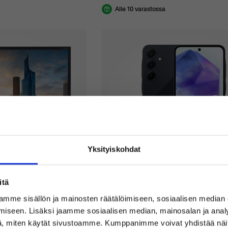
Alle 10 varastossa
Yksityiskohdat
Hyvä
itä
0FDU
SAMSUNG GALAXY A55 5G
mme sisällön ja mainosten räätälöimiseen, sosiaalisen median
Black
iseen. Lisäksi jaamme sosiaalisen median, mainosalan ja analy
Tervetuloa Inregon verkkokauppaan!
, miten käytät sivustoamme. Kumppanimme voivat yhdistää näitä t