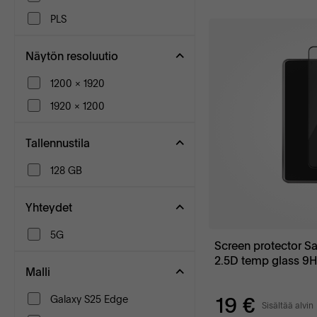
PLS
Näytön resoluutio
1200 x 1920
1920 x 1200
Tallennustila
128 GB
Yhteydet
5G
Screen protector 
2.5D temp glass 9
Malli
19 €
Galaxy S25 Edge
Sisältää alvin