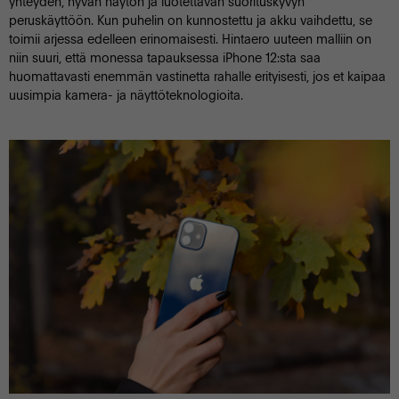
yhteyden, hyvän näytön ja luotettavan suorituskyvyn
peruskäyttöön. Kun puhelin on kunnostettu ja akku vaihdettu, se
toimii arjessa edelleen erinomaisesti. Hintaero uuteen malliin on
niin suuri, että monessa tapauksessa iPhone 12:sta saa
huomattavasti enemmän vastinetta rahalle erityisesti, jos et kaipaa
uusimpia kamera- ja näyttöteknologioita.