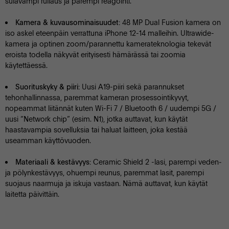
sulavampi rullaus ja parempi reagointi.
48 MP Dual Fusion kamera on
Kamera & kuvausominaisuudet:
iso askel eteenpäin verrattuna iPhone 12-14 malleihin. Ultrawide-
kamera ja optinen zoom/parannettu kamerateknologia tekevät
eroista todella näkyvät erityisesti hämärässä tai zoomia
käytettäessä.
Uusi A19-piiri sekä parannukset
Suorituskyky & piiri:
tehonhallinnassa, paremmat kameran prosessointikyvyt,
nopeammat liitännät kuten Wi-Fi 7 / Bluetooth 6 / uudempi 5G /
uusi “Network chip” (esim. N1), jotka auttavat, kun käytät
haastavampia sovelluksia tai haluat laitteen, joka kestää
useamman käyttövuoden.
Ceramic Shield 2 -lasi, parempi veden‐
Materiaali & kestävyys:
ja pölynkestävyys, ohuempi reunus, paremmat lasit, parempi
suojaus naarmuja ja iskuja vastaan. Nämä auttavat, kun käytät
laitetta päivittäin.