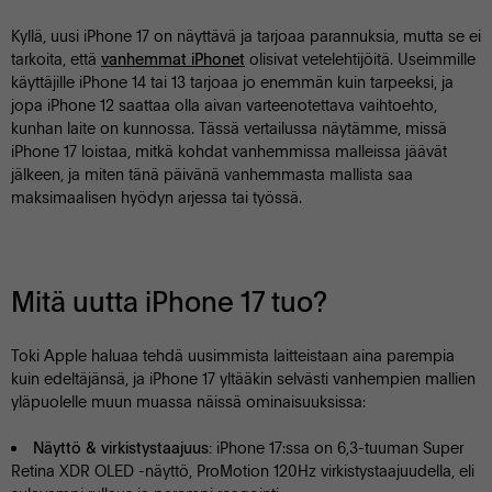
Kyllä, uusi iPhone 17 on näyttävä ja tarjoaa parannuksia, mutta se ei
tarkoita, että
olisivat vetelehtijöitä. Useimmille
vanhemmat iPhonet
käyttäjille iPhone 14 tai 13 tarjoaa jo enemmän kuin tarpeeksi, ja
jopa iPhone 12 saattaa olla aivan varteenotettava vaihtoehto,
kunhan laite on kunnossa. Tässä vertailussa näytämme, missä
iPhone 17 loistaa, mitkä kohdat vanhemmissa malleissa jäävät
jälkeen, ja miten tänä päivänä vanhemmasta mallista saa
maksimaalisen hyödyn arjessa tai työssä.
Mitä uutta iPhone 17 tuo?
Toki Apple haluaa tehdä uusimmista laitteistaan aina parempia
kuin edeltäjänsä, ja iPhone 17 yltääkin selvästi vanhempien mallien
yläpuolelle muun muassa näissä ominaisuuksissa:
iPhone 17:ssa on 6,3-tuuman Super
Näyttö & virkistystaajuus:
Retina XDR OLED -näyttö, ProMotion 120Hz virkistystaajuudella, eli