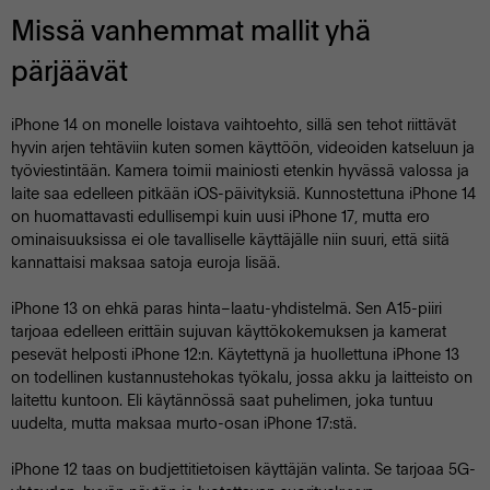
Missä vanhemmat mallit yhä
pärjäävät
iPhone 14 on monelle loistava vaihtoehto, sillä sen tehot riittävät
hyvin arjen tehtäviin kuten somen käyttöön, videoiden katseluun ja
työviestintään. Kamera toimii mainiosti etenkin hyvässä valossa ja
laite saa edelleen pitkään iOS-päivityksiä. Kunnostettuna iPhone 14
on huomattavasti edullisempi kuin uusi iPhone 17, mutta ero
ominaisuuksissa ei ole tavalliselle käyttäjälle niin suuri, että siitä
kannattaisi maksaa satoja euroja lisää.
iPhone 13 on ehkä paras hinta–laatu-yhdistelmä. Sen A15-piiri
tarjoaa edelleen erittäin sujuvan käyttökokemuksen ja kamerat
pesevät helposti iPhone 12:n. Käytettynä ja huollettuna iPhone 13
on todellinen kustannustehokas työkalu, jossa akku ja laitteisto on
laitettu kuntoon. Eli käytännössä saat puhelimen, joka tuntuu
uudelta, mutta maksaa murto-osan iPhone 17:stä.
iPhone 12 taas on budjettitietoisen käyttäjän valinta. Se tarjoaa 5G-