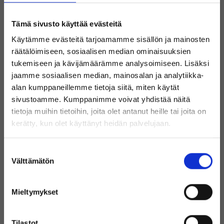
Budjetti on rajallinen ja haluat välttää turhia ominaisuuksia,
joista et oikeasti hyödy.
Tämä sivusto käyttää evästeitä
Voit hankkia kunnostetun ja käytetyn laitteen, jonka akku, runko
ja näyttö ovat kunnossa. Silloin vanha malli voi palvella hyvin ja
Käytämme evästeitä tarjoamamme sisällön ja mainosten
pitkään.
räätälöimiseen, sosiaalisen median ominaisuuksien
tukemiseen ja kävijämäärämme analysoimiseen. Lisäksi
jaamme sosiaalisen median, mainosalan ja analytiikka-
alan kumppaneillemme tietoja siitä, miten käytät
Mieti tarkkaan mitä kaikkia ominaisuuksia käytät nykyisessä
sivustoamme. Kumppanimme voivat yhdistää näitä
puhelimessasi ja kaipaatko jotain ominaisuutta lähes päivittäin.
tietoja muihin tietoihin, joita olet antanut heille tai joita on
Tervetuloa Inregon verkkokauppaan!
kerätty, kun olet käyttänyt heidän palvelujaan.
Oletko yksityishenkilö vai
Vanhojen mallien
Suostumuksen
yritysasiakas?
Välttämätön
valinta
kustannustehokkuus
Mieltymykset
Käytetty iPhone 14 tai 13 maksaa usein merkittävästi vähemmän
kuin uusi iPhone 17, mutta antaa silti noin 70–90 prosenttia
(Sisältää alvin)
samasta käyttökokemuksesta. Tämä on etenkin totta silloin, kun
Tilastot