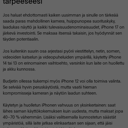
tarpeeseesi
Jos haluat ehdottomasti kaiken uusimman ja sinulle on tärkeää
saada paras mahdollinen kamera, huippunopea suorituskyky,
laadukas näyttö ja kaikki tulevaisuudenominaisuudet, iPhone 17 on
järkevä investointi. Se maksaa itsensä takaisin, jos hyödynnät sen
täyden potentiaalin.
Jos kuitenkin suurin osa arjestasi pyörii viestittelyn, netin, somen,
videoiden katselun ja videopuheluiden ympärillä, käytetty iPhone
14 tai 13 on erinomainen vaihtoehto, varsinkin kun laite on huollettu
ja akku kunnossa.
Budjetin ollessa tiukempi myös iPhone 12 voi olla toimiva valinta.
Se selviää hyvin peruskäytöstä, mutta vaatii hieman
kompromisseja kameran ja näytön laadun suhteen.
Käytetyn ja huolletun iPhonen vahvuus on yksinkertainen: saat
lähes saman käyttökokemuksen kuin uudesta, mutta maksat jopa
40–70 % vähemmän. Lisäksi valitsemalla kunnostetun säästät
ympäristöä, sillä laite jatkaa elinkaartaan sen sijaan, että jäisi