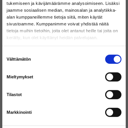
tukemiseen ja kävijämäärämme analysoimiseen. Lisäksi
Valikoimastamme löydät
jaamme sosiaalisen median, mainosalan ja analytiikka-
alan kumppaneillemme tietoja siitä, miten käytät
huippubrändien tuotteita edulliseen
sivustoamme. Kumppanimme voivat yhdistää näitä
hintaan!
tietoja muihin tietoihin, joita olet antanut heille tai joita on
Tervetuloa Inregon verkkokauppaan!
kerätty, kun olet käyttänyt heidän palvelujaan.
Oletko yksityishenkilö vai
Suostumuksen
yritysasiakas?
Välttämätön
valinta
Mieltymykset
(Sisältää alvin)
Tilastot
Käytetyt IT-laitteet laajasta
Markkinointi
(Ilman alvia)
valikoimasta