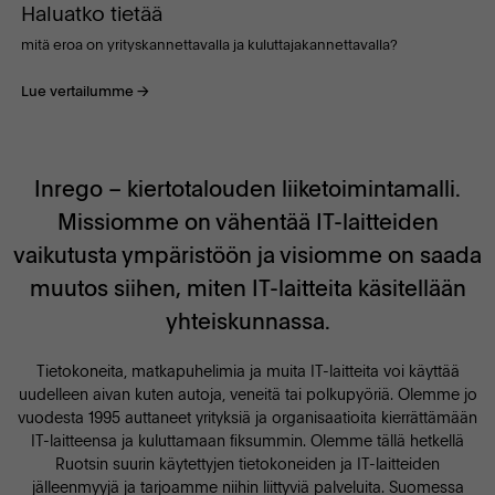
Haluatko tietää
mitä eroa on yrityskannettavalla ja kuluttajakannettavalla?
Lue vertailumme
Inrego – kiertotalouden liiketoimintamalli.
Missiomme on vähentää IT-laitteiden
vaikutusta ympäristöön ja visiomme on saada
muutos siihen, miten IT-laitteita käsitellään
yhteiskunnassa.
Tietokoneita, matkapuhelimia ja muita IT-laitteita voi käyttää
uudelleen aivan kuten autoja, veneitä tai polkupyöriä. Olemme jo
vuodesta 1995 auttaneet yrityksiä ja organisaatioita kierrättämään
IT-laitteensa ja kuluttamaan fiksummin. Olemme tällä hetkellä
Ruotsin suurin käytettyjen tietokoneiden ja IT-laitteiden
jälleenmyyjä ja tarjoamme niihin liittyviä palveluita. Suomessa