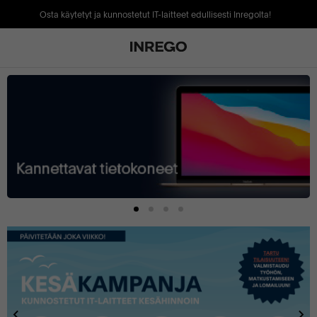
Osta käytetyt ja kunnostetut IT-laitteet edullisesti Inregolta!