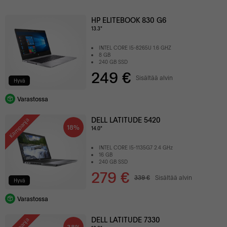
HP ELITEBOOK 830 G6
13.3"
INTEL CORE I5-8265U 1.6 GHZ
8 GB
240 GB SSD
249 €
Sisältää alvin
Hyvä
Varastossa
DELL LATITUDE 5420
Kampanja
18%
14.0"
INTEL CORE I5-1135G7 2.4 GHz
16 GB
240 GB SSD
279 €
339 €
Sisältää alvin
Hyvä
Varastossa
DELL LATITUDE 7330
38%