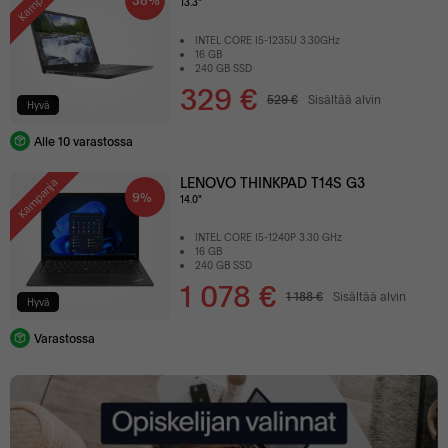
Kampanja
13.3"
INTEL CORE I5-1235U 3.30GHz
16 GB
240 GB SSD
329 €
529 €
Sisältää alvin
Hyvä
Alle 10 varastossa
LENOVO THINKPAD T14S G3
Kampanja
9%
14.0"
INTEL CORE I5-1240P 3.30 GHz
16 GB
240 GB SSD
1 078 €
1 188 €
Sisältää alvin
Hyvä
Varastossa