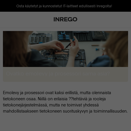
Osta käytetyt ja kunnostetut IT-laitteet edullisesti Inregolta!
Ovatko emolevy ja prosessori sama asia?
Emolevy ja prosessori ovat kaksi erillistä, mutta olennaista
tietokoneen osaa. Niillä on erilaisia ??tehtäviä ja rooleja
tietokonejärjestelmässä, mutta ne toimivat yhdessä
mahdollistaakseen tietokoneen suorituskyvyn ja toiminnallisuuden.