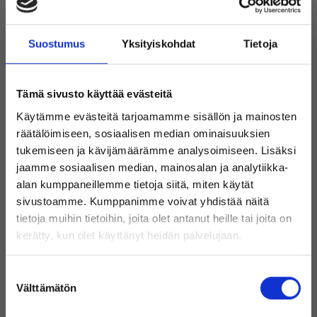
lukumäärällä, vaikuttaa suoraan tietokoneen yleiseen
suorituskykyyn.
Suostumus
Yksityiskohdat
Tietoja
Emolevyn ja prosessorin erot ja
Tämä sivusto käyttää evästeitä
liitännät
Käytämme evästeitä tarjoamamme sisällön ja mainosten
räätälöimiseen, sosiaalisen median ominaisuuksien
Vaikka emolevy ja prosessori ovat kaksi eri komponenttia, ne
tukemiseen ja kävijämäärämme analysoimiseen. Lisäksi
riippuvat toisistaan, jotta tietokone toimii kunnolla. Prosessori
jaamme sosiaalisen median, mainosalan ja analytiikka-
suorittaa laskelmia ja ohjeita, kun taas emolevy toimii siltana
alan kumppaneillemme tietoja siitä, miten käytät
prosessorin ja muiden tietokoneen osien välillä.
sivustoamme. Kumppanimme voivat yhdistää näitä
tietoja muihin tietoihin, joita olet antanut heille tai joita on
Toinen tärkeä ero on, että emolevy on pysyvämpi osa tietokonetta,
Tervetuloa Inregon verkkokauppaan!
kun taas prosessoria voidaan päivittää tietokoneen suorituskyvyn
kerätty, kun olet käyttänyt heidän palvelujaan.
parantamiseksi. Sinun on kuitenkin varmistettava, että uusi
Oletko yksityishenkilö vai
prosessori on yhteensopiva emolevyn kanssa, koska eri
Suostumuksen
prosessorit vaativat emolevyn eri liitäntöjä.
yritysasiakas?
Välttämätön
valinta