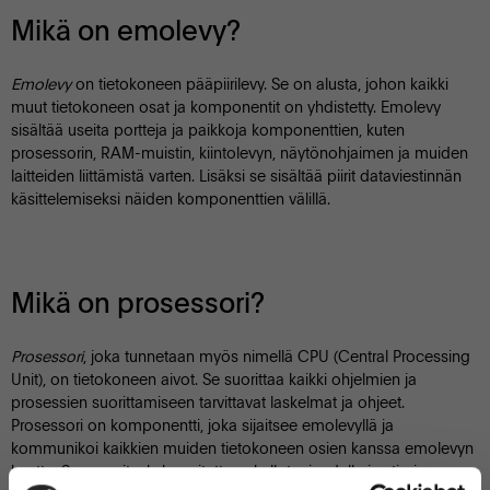
Mikä on emolevy?
Emolevy
on tietokoneen pääpiirilevy. Se on alusta, johon kaikki
muut tietokoneen osat ja komponentit on yhdistetty. Emolevy
sisältää useita portteja ja paikkoja komponenttien, kuten
prosessorin, RAM-muistin, kiintolevyn, näytönohjaimen ja muiden
laitteiden liittämistä varten. Lisäksi se sisältää piirit dataviestinnän
käsittelemiseksi näiden komponenttien välillä.
Mikä on prosessori?
Prosessori
, joka tunnetaan myös nimellä CPU (Central Processing
Unit), on tietokoneen aivot. Se suorittaa kaikki ohjelmien ja
prosessien suorittamiseen tarvittavat laskelmat ja ohjeet.
Prosessori on komponentti, joka sijaitsee emolevyllä ja
kommunikoi kaikkien muiden tietokoneen osien kanssa emolevyn
kautta. Sen suorituskyky, mitattuna kellotaajuudella ja ytimien