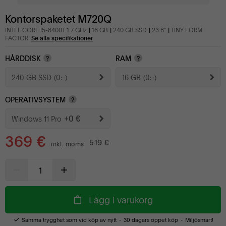
Kontorspaketet M720Q
INTEL CORE I5-8400T 1.7 GHz
16 GB
240 GB SSD
23.8"
TINY FORM
FACTOR
Se alla specifikationer
HÅRDDISK
RAM
?
?
240 GB SSD
(0:-)
16 GB
(0:-)
OPERATIVSYSTEM
?
+0 €
Windows 11 Pro
369 €
519 €
inkl. moms
Lägg i varukorg
Samma trygghet som vid köp av nytt
30 dagars öppet köp
Miljösmart!