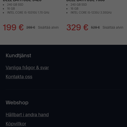
240 GB SSD
240 GB SSD
16 GB
16 GB
INTEL CORE I5-10310U 1.70 GHz
INTEL CORE I5-1235U 3.30GHz
199 €
329 €
269 €
Sisältää alvin
529 €
Sisältää alvin
Kundtjänst
Vanliga frågor & svar
Kontakta oss
Webshop
Hållbart i andra hand
Köpvillkor