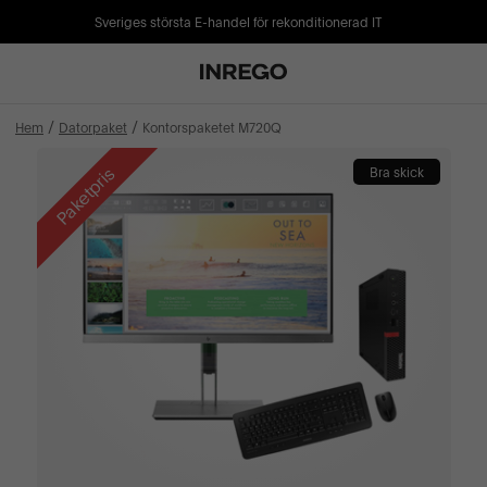
Sveriges största E-handel för rekonditionerad IT
Hem
Datorpaket
Kontorspaketet M720Q
Paketpris
Bra skick