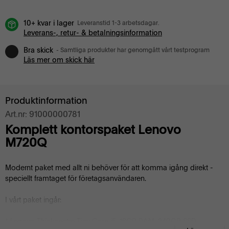
10+ kvar i lager
Leveranstid 1-3 arbetsdagar.
Leverans-, retur- & betalningsinformation
Bra skick
- Samtliga produkter har genomgått vårt testprogram
Läs mer om skick här
Produktinformation
Art.nr: 91000000781
Komplett kontorspaket Lenovo
M720Q
Modernt paket med allt ni behöver för att komma igång direkt -
speciellt framtaget för företagsanvändaren.
I vårt paket ingår:
* Lenovo Thinkcentre Tiny Core i5, 16GB RAM, 240GB SSD