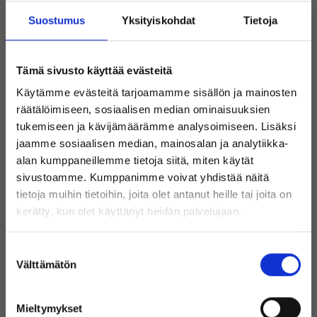
ohjelmistovirheistä, jotka on korjattu päivityksissä.
Suostumus
Yksityiskohdat
Tietoja
Jos mikään näistä vaiheista ei auta,
8. Ammattilaisen apu:
ongelma saattaa liittyä laitteistoon. Tällöin suosittelemme
ottamaan yhteyttä ammattilaiseen tai laitehuoltoon.
Tämä sivusto käyttää evästeitä
Käytämme evästeitä tarjoamamme sisällön ja mainosten
räätälöimiseen, sosiaalisen median ominaisuuksien
Mene valtuutettuun korjaamoon
tukemiseen ja kävijämäärämme analysoimiseen. Lisäksi
jaamme sosiaalisen median, mainosalan ja analytiikka-
alan kumppaneillemme tietoja siitä, miten käytät
Jos tabletti ei lataudu edelleenkään, kannattaa kääntyä laitteen
sivustoamme. Kumppanimme voivat yhdistää näitä
merkin valtuutetun korjaamon puoleen.
tietoja muihin tietoihin, joita olet antanut heille tai joita on
Tervetuloa Inregon verkkokauppaan!
Esimerkiksi, jos sinulla on Samsung-tabletti, joka ei lataudu, löydät
kerätty, kun olet käyttänyt heidän palvelujaan.
Samsungin laitehuollon yhteystiedot heidän verkkosivustoltaan.
Oletko yksityishenkilö vai
Sama koskee muita Android-tabletteja, kuten Lenovoa tai Asusta,
Suostumuksen
yritysasiakas?
tai Apple iPad -laitteita. Tarkista suositellut korjaajat kunkin
Välttämätön
valinta
tuotemerkin verkkosivustolta.
Mieltymykset