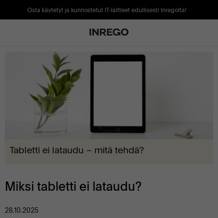
Osta käytetyt ja kunnostetut IT-laitteet edullisesti Inregolta!
Tabletti ei lataudu – mitä tehdä?
Miksi tabletti ei lataudu?
28.10.2025