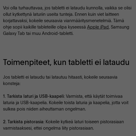
Voi olla turhauttavaa, jos tabletti ei lataudu kunnolla, vaikka se olisi
ollut kytkettynä laturiin useita tunteja. Ennen kuin viet laitteen
korjattavaksi, kokeile seuraavia vianmääritysmenetelmiä. Tämä
ohje sopii kaikille tableteille olipa kyseessä
Apple iPad
, Samsung
Galaxy Tab tai muu Android-tabletti.
Toimenpiteet, kun tabletti ei lataudu
Jos tabletti ei lataudu tai latautuu hitaasti, kokeile seuraavia
konsteja:
Varmista, että käytät toimivaa
1. Tarkista laturi ja USB-kaapeli:
laturia ja USB-kaapelia. Kokeile toista laturia ja kaapelia, jotta voit
sulkea pois niiden aiheuttaman ongelman.
Kokeile kytkeä laturi toiseen pistorasiaan
2. Tarkista pistorasia:
varmistaaksesi, ettei ongelma liity pistorasiaan.