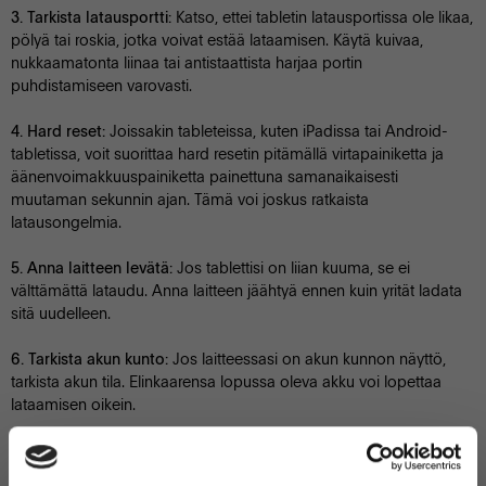
Katso, ettei tabletin latausportissa ole likaa,
3. Tarkista latausportti:
pölyä tai roskia, jotka voivat estää lataamisen. Käytä kuivaa,
nukkaamatonta liinaa tai antistaattista harjaa portin
puhdistamiseen varovasti.
Joissakin tableteissa, kuten iPadissa tai Android-
4. Hard reset:
tabletissa, voit suorittaa hard resetin pitämällä virtapainiketta ja
äänenvoimakkuuspainiketta painettuna samanaikaisesti
muutaman sekunnin ajan. Tämä voi joskus ratkaista
latausongelmia.
Jos tablettisi on liian kuuma, se ei
5. Anna laitteen levätä:
välttämättä lataudu. Anna laitteen jäähtyä ennen kuin yrität ladata
sitä uudelleen.
Jos laitteessasi on akun kunnon näyttö,
6. Tarkista akun kunto:
tarkista akun tila. Elinkaarensa lopussa oleva akku voi lopettaa
lataamisen oikein.
Varmista, että tabletissasi on uusin
7. Päivitä ohjelmisto:
ohjelmistoversio. Jotkin latausongelmat voivat johtua