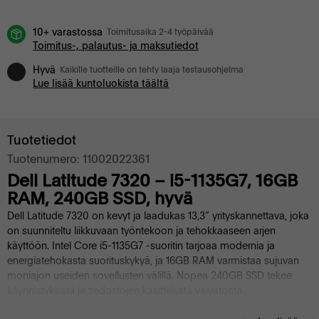
10+ varastossa
Toimitusaika 2-4 työpäivää
Toimitus-, palautus- ja maksutiedot
Hyvä
Kaikille tuotteille on tehty laaja testausohjelma
Lue lisää kuntoluokista täältä
Tuotetiedot
Tuotenumero: 11002022361
Dell Latitude 7320 – i5-1135G7, 16GB
RAM, 240GB SSD, hyvä
Dell Latitude 7320 on kevyt ja laadukas 13,3” yrityskannettava, joka
on suunniteltu liikkuvaan työntekoon ja tehokkaaseen arjen
käyttöön. Intel Core i5-1135G7 -suoritin tarjoaa modernia ja
energiatehokasta suorituskykyä, ja 16GB RAM varmistaa sujuvan
moniajon useiden sovellusten välillä. Nopea 240GB SSD tekee
käynnistyksistä ja tiedostojen käsittelystä vaivatonta.