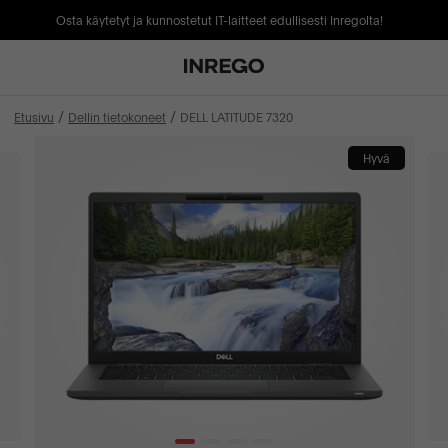
Osta käytetyt ja kunnostetut IT-laitteet edullisesti Inregolta!
Etusivu
Dellin tietokoneet
DELL LATITUDE 7320
Hyvä