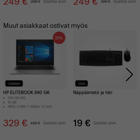
249 €
249 €
PÄÄSTÖSÄÄSTÖT
299 €
Sisältää alvin
399 €
Sisältää alvin
Muut asiakkaat ostivat myös
27%
Loistava
Uusi
HP ELITEBOOK 840 G6
Näppäimistö ja hiiri
240 GB SSD
16 GB
INTEL CORE I7-8565U 1.8 GHZ
329 €
19 €
449 €
Sisältää alvin
Sisältää alvin