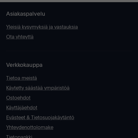
Asiakaspalvelu
Yleisiä kysymyksiä ja vastauksia
Ota yhteyttä
Verkkokauppa
Tietoa meistä
Käytetty säästää ympäristöä
Ostoehdot
Käyttäjäehdot
Evästeet & Tietosuojakäytäntö
Yhteydenottolomake
Tietopankki