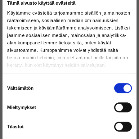
Mikä on tuotteiden toimitusaika?
ilmoiteta
Tämä sivusto käyttää evästeitä
NUMERONÄPPÄIMISTÖ
EI
- Kannettavien tietokoneiden mukana toimitetaan joko
Käytämme evästeitä tarjoamamme sisällön ja mainosten
alkuperäinen laturi tai yhteensopiva kolmannen osapuolen laturi
Millaisessa kunnossa käytetyt laitteet ovat?
PROSESSORITYYPPI
INTEL CORE I5
räätälöimiseen, sosiaalisen median ominaisuuksien
tukemiseen ja kävijämäärämme analysoimiseen. Lisäksi
ASENNETTU RAM-
16 GB
Sisältyykö takuu kaikkiin laitteisiin?
jaamme sosiaalisen median, mainosalan ja analytiikka-
MUISTIA
alan kumppaneillemme tietoja siitä, miten käytät
TUETTU
16 GB
Kuinka vanhoja laitteet ovat ja mistä ne tulevat?
sivustoamme. Kumppanimme voivat yhdistää näitä
ENIMMÄISKOKO
tietoja muihin tietoihin, joita olet antanut heille tai joita on
Tervetuloa Inregon verkkokauppaan!
kerätty, kun olet käyttänyt heidän palvelujaan.
RAM-TYYPPI
Miten tukipalvelunne toimii?
DDR4
RAM-PAIKKOJEN
EI MITÄÄN
Oletko yksityishenkilö vai
Suostumuksen
MÄÄRÄ
yritysasiakas?
Lisää tuotteeseen DELL LATITUDE 7320
Välttämätön
valinta
KOVALEVYN
240 GB
Uusi optinen hiiri USB
Näppäimistö ja hiiri
KAPASITEETTI
19
19
Mieltymykset
KOVALEVYN TYYPPI
SSD
€
€
(Sisältää alvin)
OPTINEN ASEMA
EI
Tilastot
Sisältää
Sisältää
KAMERAN
720P
alvin
alvin