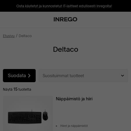
Osta käytetyt ja kunnostetut IT-laitteet edullisesti Inregolta!
Etusivu
Deltaco
Deltaco
Suodata
Suosituimmat tuotteet
15
Näytä
tuotetta
Näppäimistö ja hiiri
Hiiret ja näppäimistöt