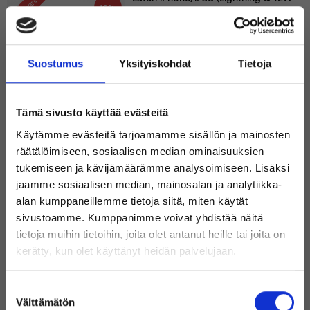
Kampanja
16%
muuntaja)
10pack - Paketpris
Kaapelit
Suostumus
Yksityiskohdat
Tietoja
159 €
189 €
Sisältää alvin
Uusi
Tämä sivusto käyttää evästeitä
Alle 10 varastossa
Käytämme evästeitä tarjoamamme sisällön ja mainosten
5 kpl - Laturi iPhone/iPad (Lightning &
Kampanja
10%
räätälöimiseen, sosiaalisen median ominaisuuksien
12W muuntaja)
tukemiseen ja kävijämäärämme analysoimiseen. Lisäksi
jaamme sosiaalisen median, mainosalan ja analytiikka-
alan kumppaneillemme tietoja siitä, miten käytät
Kaapelit
sivustoamme. Kumppanimme voivat yhdistää näitä
89 €
99 €
Sisältää alvin
Uusi
tietoja muihin tietoihin, joita olet antanut heille tai joita on
Tervetuloa Inregon verkkokauppaan!
kerätty, kun olet käyttänyt heidän palvelujaan.
Alle 10 varastossa
Oletko yksityishenkilö vai
Laturi mobiili/tabletti (USB-C & 12W
Suostumuksen
yritysasiakas?
muuntaja)
Välttämätön
valinta