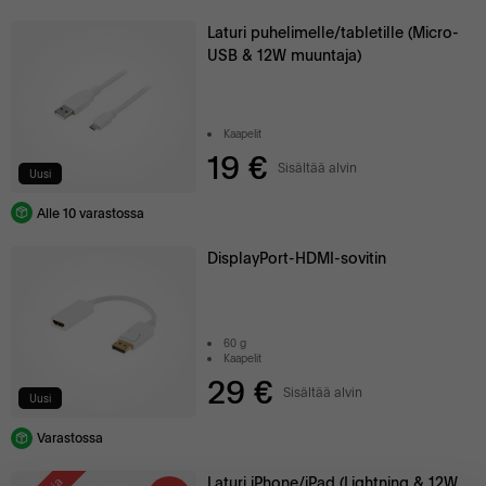
Laturi puhelimelle/tabletille (Micro-
USB & 12W muuntaja)
Kaapelit
19 €
Sisältää alvin
Uusi
Alle 10 varastossa
DisplayPort-HDMI-sovitin
60 g
Kaapelit
29 €
Sisältää alvin
Uusi
Varastossa
Laturi iPhone/iPad (Lightning & 12W