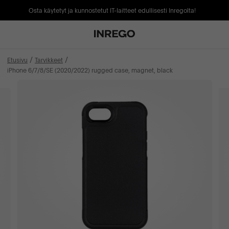
Osta käytetyt ja kunnostetut IT-laitteet edullisesti Inregolta!
Etusivu
Tarvikkeet
iPhone 6/7/8/SE (2020/2022) rugged case, magnet, black