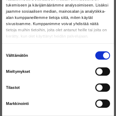
tukemiseen ja kävijämäärämme analysoimiseen. Lisäksi
jaamme sosiaalisen median, mainosalan ja analytiikka-
Suosituimmat tuotteet
alan kumppaneillemme tietoja siitä, miten käytät
sivustoamme. Kumppanimme voivat yhdistää näitä
Microsoft Windows 11 Professional
Takuu 3 vuotta
tietoja muihin tietoihin, joita olet antanut heille tai joita on
0
49
Tervetuloa Inregon verkkokauppaan!
kerätty, kun olet käyttänyt heidän palvelujaan.
€
€
Oletko yksityishenkilö vai
Suostumuksen
yritysasiakas?
Sisältää
Sisältää
Välttämätön
valinta
Uudenveroinen
alvin
alvin
Alle 10 varastossa
Varastossa
Mieltymykset
+ Lisää
+ Lisää
(Sisältää alvin)
Tilastot
Muut asiakkaat ostivat myös
Markkinointi
38%
9%
(Ilman alvia)