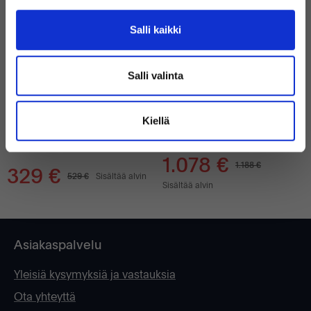
Salli kaikki
Salli valinta
Hyvä
Hyvä
DELL LATITUDE 7330
LENOVO THINKPAD T14S G3
240 GB SSD
16 GB
Kiellä
240 GB SSD
INTEL CORE I5-1240P 3.30 GHz
16 GB
INTEL CORE I5-1235U 3.30GHz
1.078 €
1.188 €
329 €
529 €
Sisältää alvin
Sisältää alvin
Asiakaspalvelu
Yleisiä kysymyksiä ja vastauksia
Ota yhteyttä