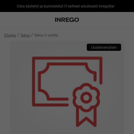
Osta käytetyt ja kunnostetut IT-laitteet edullisesti Inregolta!
Etusivu
Takuu
Takuu 3 vuotta
Uudenveroinen