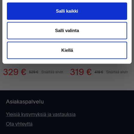
Salli kaikki
Salli valinta
Hyvä
Bra skick
DELL LATITUDE 7330
LENOVO THINKPAD T14 GEN 2
240 GB SSD
240 GB SSD
Kiellä
16 GB
8 GB
INTEL CORE I5-1235U 3.30GHz
INTEL CORE I5-1135G7 2.4 GHz
329 €
319 €
529 €
Sisältää alvin
419 €
Sisältää alvin
Asiakaspalvelu
Yleisiä kysymyksiä ja vastauksia
Ota yhteyttä