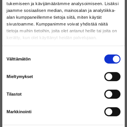
tukemiseen ja kävijämäärämme analysoimiseen. Lisäksi
jaamme sosiaalisen median, mainosalan ja analytiikka-
Suosituimmat tuotteet
alan kumppaneillemme tietoja siitä, miten käytät
Microsoft Windows 11 Professional
Takuu 3 vuotta
sivustoamme. Kumppanimme voivat yhdistää näitä
49
0
tietoja muihin tietoihin, joita olet antanut heille tai joita on
Tervetuloa Inregon verkkokauppaan!
kerätty, kun olet käyttänyt heidän palvelujaan.
€
€
Oletko yksityishenkilö vai
Suostumuksen
Sisältää
Sisältää
yritysasiakas?
Uudenveroinen
alvin
alvin
Välttämätön
valinta
Varastossa
Alle 10 varastossa
Mieltymykset
+ Lisää
+ Lisää
(Sisältää alvin)
Tilastot
Muut asiakkaat ostivat myös
Markkinointi
(Ilman alvia)
38%
24%