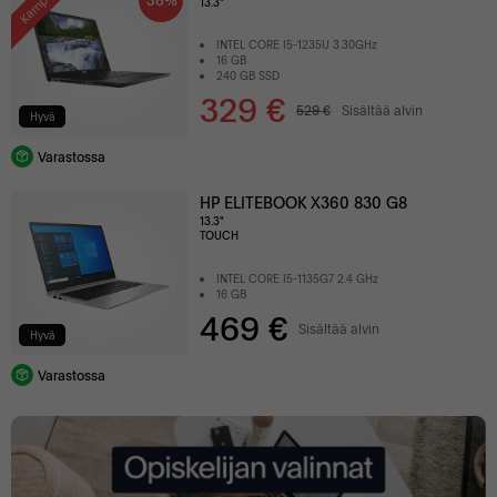
Kampanja
13.3"
INTEL CORE I5-1235U 3.30GHz
16 GB
240 GB SSD
329 €
529 €
Sisältää alvin
Hyvä
Varastossa
HP ELITEBOOK X360 830 G8
13.3"
TOUCH
INTEL CORE I5-1135G7 2.4 GHz
16 GB
469 €
Sisältää alvin
Hyvä
Varastossa