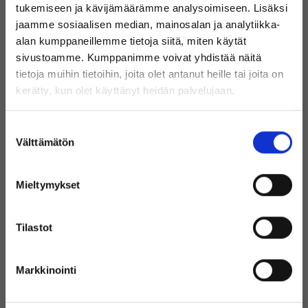
tukemiseen ja kävijämäärämme analysoimiseen. Lisäksi
Valikoimastamme löydät
jaamme sosiaalisen median, mainosalan ja analytiikka-
alan kumppaneillemme tietoja siitä, miten käytät
huippubrändien tuotteita edulliseen
sivustoamme. Kumppanimme voivat yhdistää näitä
hintaan!
tietoja muihin tietoihin, joita olet antanut heille tai joita on
Tervetuloa Inregon verkkokauppaan!
kerätty, kun olet käyttänyt heidän palvelujaan.
Oletko yksityishenkilö vai
Suostumuksen
yritysasiakas?
Välttämätön
valinta
Mieltymykset
(Sisältää alvin)
Tilastot
Käytetyt IT-laitteet laajasta
Markkinointi
(Ilman alvia)
valikoimasta