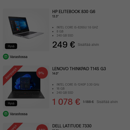
HP ELITEBOOK 830 G6
13.3"
INTEL CORE I5-8265U 1.6 GHZ
8 GB
240 GB SSD
249 €
Sisältää alvin
Hyvä
Varastossa
LENOVO THINKPAD T14S G3
Kampanja
9%
14.0"
INTEL CORE I5-1240P 3.30 GHz
16 GB
240 GB SSD
1 078 €
1 188 €
Sisältää alvin
Hyvä
Varastossa
DELL LATITUDE 7330
38%