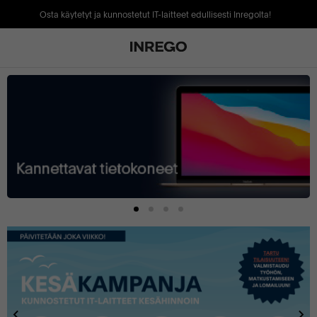
Osta käytetyt ja kunnostetut IT-laitteet edullisesti Inregolta!