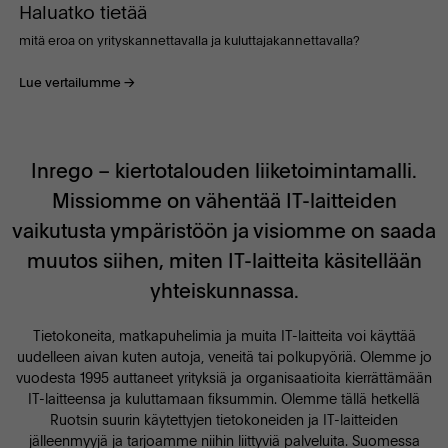
Haluatko tietää
mitä eroa on yrityskannettavalla ja kuluttajakannettavalla?
Lue vertailumme
Inrego – kiertotalouden liiketoimintamalli.
Missiomme on vähentää IT-laitteiden
vaikutusta ympäristöön ja visiomme on saada
muutos siihen, miten IT-laitteita käsitellään
yhteiskunnassa.
Tietokoneita, matkapuhelimia ja muita IT-laitteita voi käyttää
uudelleen aivan kuten autoja, veneitä tai polkupyöriä. Olemme jo
vuodesta 1995 auttaneet yrityksiä ja organisaatioita kierrättämään
IT-laitteensa ja kuluttamaan fiksummin. Olemme tällä hetkellä
Ruotsin suurin käytettyjen tietokoneiden ja IT-laitteiden
jälleenmyyjä ja tarjoamme niihin liittyviä palveluita. Suomessa