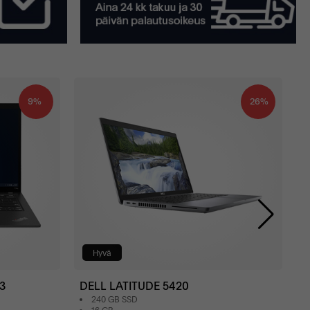
9%
26%
H
Hyvä
3
DELL LATITUDE 5420
240 GB SSD