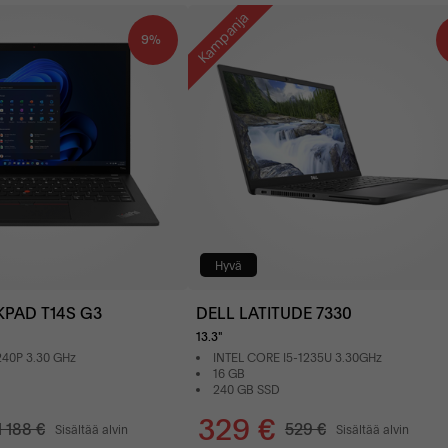
Kampanja
9%
Hyvä
PAD T14S G3
DELL LATITUDE 7330
13.3"
240P 3.30 GHz
INTEL CORE I5-1235U 3.30GHz
16 GB
240 GB SSD
329 €
1 188 €
529 €
Sisältää alvin
Sisältää alvin