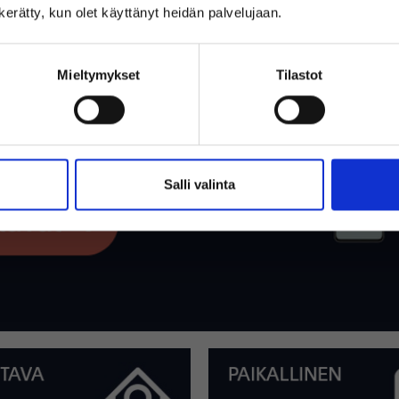
Oletko yksityishenkilö vai yritysasiakas?
n kerätty, kun olet käyttänyt heidän palvelujaan.
Mieltymykset
Tilastot
(Sisältää alvin)
(Ilman alvia)
Salli valinta