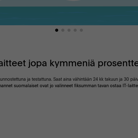
laitteet jopa kymmeniä prosentt
t kunnostettuna ja testattuna. Saat aina vähintään 24 kk takuun ja 30 p
hannet suomalaiset ovat jo valinneet fiksumman tavan ostaa IT-laittei