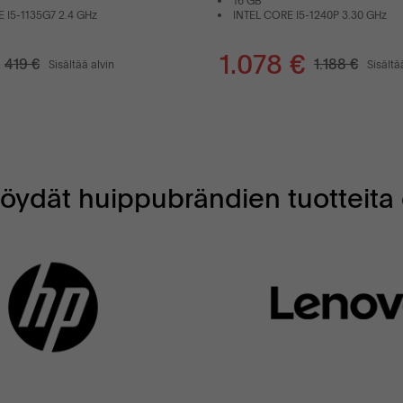
16 GB
 I5-1135G7 2.4 GHz
INTEL CORE I5-1240P 3.30 GHz
1.078 €
419 €
1.188 €
Sisältää alvin
Sisältä
ydät huippubrändien tuotteita 