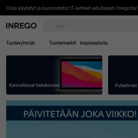
Osta käytetyt ja kunnostetut IT-laitteet edullisesti Inregolta!
Tuoteryhmät
Tuotemerkit
Inspiraatiota