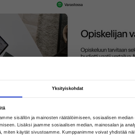
Varastossa
Yksityiskohdat
itä
mme sisällön ja mainosten räätälöimiseen, sosiaalisen median
iseen. Lisäksi jaamme sosiaalisen median, mainosalan ja analy
Tervetuloa Inregon verkkokauppaan!
, miten käytät sivustoamme. Kumppanimme voivat yhdistää näitä t