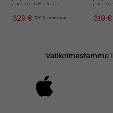
16 GB
8 GB
INTEL CORE I5-1235U 3.30GHz
INTEL CORE
329 €
319 €
529 €
Sisältää alvin
Valikoimastamme lö