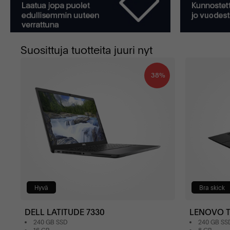
Suosittuja tuotteita juuri nyt
38%
Hyvä
Bra skick
DELL LATITUDE 7330
LENOVO T
240 GB SSD
240 GB SS