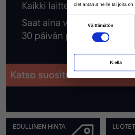
olet antanut heille tai joita o
Suostumuksen
Välttämätön
valinta
Kiellä