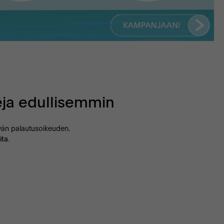
eja edullisemmin
äivän palautusoikeuden.
ta.