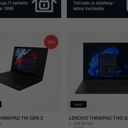
24%
Hyvä
HINKPAD T14 GEN 2
LENOVO THINKPAD T14S G
D
240 GB SSD