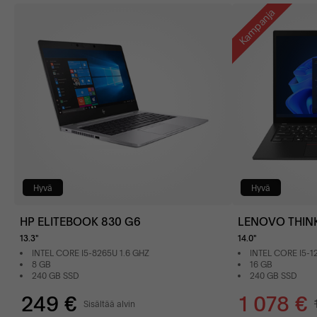
Kampanja
Hyvä
Hyvä
HP ELITEBOOK 830 G6
LENOVO THINK
13.3"
14.0"
INTEL CORE I5-8265U 1.6 GHZ
INTEL CORE I5-1
8 GB
16 GB
240 GB SSD
240 GB SSD
249 €
1 078 €
Sisältää alvin