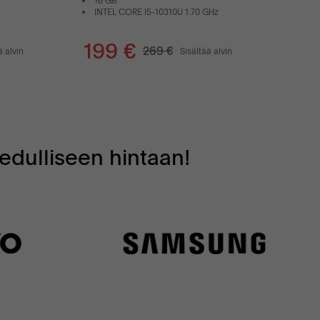
16 GB
INTEL CORE I5-10310U 1.70 GHz
199 €
269 €
ä alvin
Sisältää alvin
edulliseen hintaan!