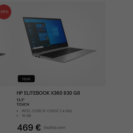
38%
Hyvä
HP ELITEBOOK X360 830 G8
13.3"
TOUCH
INTEL CORE I5-1135G7 2.4 GHz
16 GB
469 €
Sisältää alvin