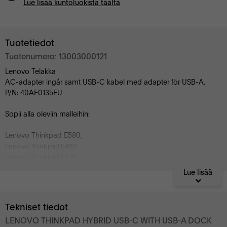
Lue lisää kuntoluokista täältä
Tuotetiedot
Tuotenumero: 13003000121
Lenovo Telakka
AC-adapter ingår samt USB-C kabel med adapter för USB-A.
P/N: 40AF0135EU
Sopii alla oleviin malleihin:
Lenovo Thinkpad E580,
Lenovo Thinkpad E480
Lenovo Thinkpad E470
Lenovo Thinkpad L580
Lue lisää
Lenovo Thinkpad L480
Lenovo Thinkpad L470
Lenovo Thinkpad L380
Tekniset tiedot
Lenovo Thinkpad L380 Yoga
LENOVO THINKPAD HYBRID USB-C WITH USB-A DOCK
Lenovo Tablet 10