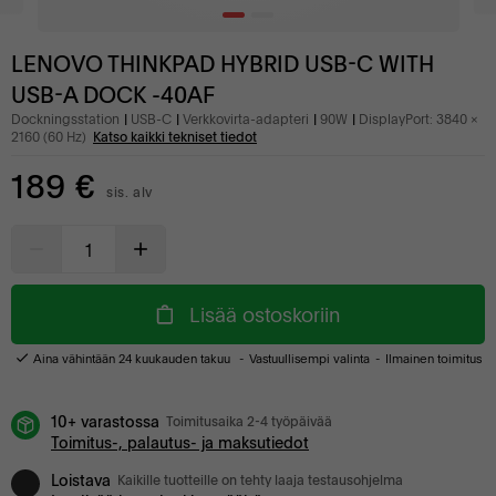
LENOVO THINKPAD HYBRID USB-C WITH
USB-A DOCK -40AF
Dockningsstation
USB-C
Verkkovirta-adapteri
90W
DisplayPort: 3840 x
2160 (60 Hz)
Katso kaikki tekniset tiedot
189 €
sis. alv
Lisää ostoskoriin
Aina vähintään 24 kuukauden takuu
Vastuullisempi valinta
Ilmainen toimitus
10+ varastossa
Toimitusaika 2-4 työpäivää
Toimitus-, palautus- ja maksutiedot
Loistava
Kaikille tuotteille on tehty laaja testausohjelma