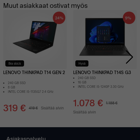
Muut asiakkaat ostivat myös
24%
9%
Bra skick
Hyvä
LENOVO THINKPAD T14 GEN 2
LENOVO THINKPAD T14S G3
240 GB SSD
16 GB
240 GB SSD
INTEL CORE I5-1240P 3.30 GHz
8 GB
INTEL CORE I5-1135G7 2.4 GHz
1.078 €
1.188 €
319 €
419 €
Sisältää alvin
Sisältää alvin
Asiakaspalvelu