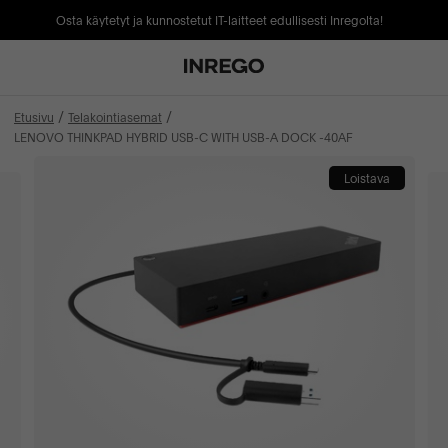
Osta käytetyt ja kunnostetut IT-laitteet edullisesti Inregolta!
Etusivu
Telakointiasemat
LENOVO THINKPAD HYBRID USB-C WITH USB-A DOCK -40AF
Loistava