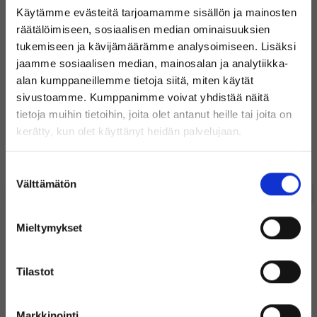
Käytämme evästeitä tarjoamamme sisällön ja mainosten
MÄÄRÄ
räätälöimiseen, sosiaalisen median ominaisuuksien
Kuinka vanhoja laitteet ovat ja mistä ne tulevat?
USB 3.0 -PORTTIEN
3 KPL
tukemiseen ja kävijämäärämme analysoimiseen. Lisäksi
MÄÄRÄ
jaamme sosiaalisen median, mainosalan ja analytiikka-
Miten tukipalvelunne toimii?
alan kumppaneillemme tietoja siitä, miten käytät
USB C -PORTTIEN
1 KPL UPSTREAM
MÄÄRÄ
sivustoamme. Kumppanimme voivat yhdistää näitä
tietoja muihin tietoihin, joita olet antanut heille tai joita on
Suosituimmat tuotteet
RJ-45 -PORTTIEN
1 KPL
Tervetuloa Inregon verkkokauppaan!
kerätty, kun olet käyttänyt heidän palvelujaan.
MÄÄRÄ
Microsoft Windows 11 Professional
Takuu 3 vuotta
Oletko yksityishenkilö vai
DISPLAYPORT -
2 KPL
0
49
Suostumuksen
yritysasiakas?
PORTTIEN MÄÄRÄ
Välttämätön
valinta
€
€
HDMI -PORTTIEN
2 KPL
MÄÄRÄ
Sisältää
Sisältää
Mieltymykset
Uudenveroinen
alvin
alvin
LEVEYS
210 MM
Alle 10 varastossa
Varastossa
(Sisältää alvin)
SYVYYS
80 MM
Tilastot
+ Lisää
+ Lisää
KORKEUS
30 MM
Markkinointi