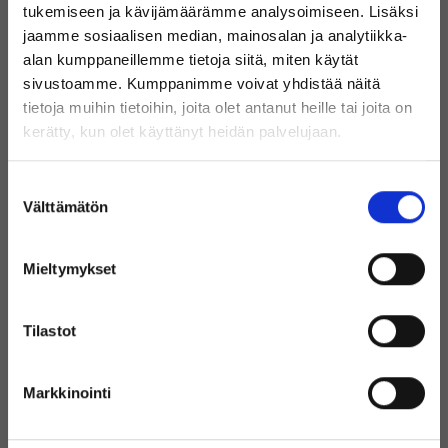
tukemiseen ja kävijämäärämme analysoimiseen. Lisäksi
Valikoimastamme löydät
jaamme sosiaalisen median, mainosalan ja analytiikka-
alan kumppaneillemme tietoja siitä, miten käytät
huippubrändien tuotteita edulliseen
sivustoamme. Kumppanimme voivat yhdistää näitä
hintaan!
tietoja muihin tietoihin, joita olet antanut heille tai joita on
Tervetuloa Inregon verkkokauppaan!
kerätty, kun olet käyttänyt heidän palvelujaan.
Oletko yksityishenkilö vai
Suostumuksen
yritysasiakas?
Välttämätön
valinta
Mieltymykset
(Sisältää alvin)
Tilastot
Käytetyt IT-laitteet laajasta
Markkinointi
(Ilman alvia)
valikoimasta