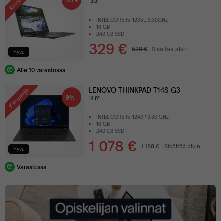
Kampanja
13.3"
INTEL CORE I5-1235U 3.30GHz
16 GB
240 GB SSD
329 €
529 €
Sisältää alvin
Hyvä
Alle 10 varastossa
LENOVO THINKPAD T14S G3
Kampanja
9%
14.0"
INTEL CORE I5-1240P 3.30 GHz
16 GB
240 GB SSD
1 078 €
1 188 €
Sisältää alvin
Hyvä
Varastossa