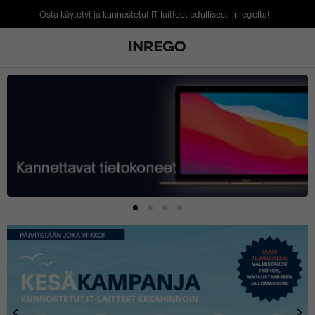
Osta käytetyt ja kunnostetut IT-laitteet edullisesti Inregolta!