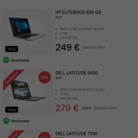
HP ELITEBOOK 830 G6
13.3"
INTEL CORE I5-8265U 1.6 GHZ
8 GB
240 GB SSD
249 €
Sisältää alvin
Hyvä
Varastossa
DELL LATITUDE 5420
Kampanja
18%
14.0"
INTEL CORE I5-1135G7 2.4 GHz
16 GB
240 GB SSD
279 €
339 €
Sisältää alvin
Hyvä
Varastossa
DELL LATITUDE 7330
38%