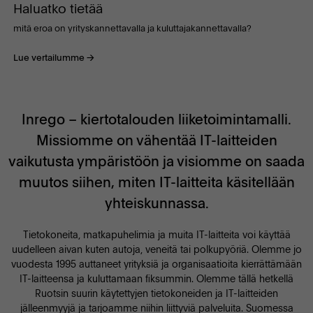
Haluatko tietää
mitä eroa on yrityskannettavalla ja kuluttajakannettavalla?
Lue vertailumme
Inrego – kiertotalouden liiketoimintamalli.
Missiomme on vähentää IT-laitteiden
vaikutusta ympäristöön ja visiomme on saada
muutos siihen, miten IT-laitteita käsitellään
yhteiskunnassa.
Tietokoneita, matkapuhelimia ja muita IT-laitteita voi käyttää
uudelleen aivan kuten autoja, veneitä tai polkupyöriä. Olemme jo
vuodesta 1995 auttaneet yrityksiä ja organisaatioita kierrättämään
IT-laitteensa ja kuluttamaan fiksummin. Olemme tällä hetkellä
Ruotsin suurin käytettyjen tietokoneiden ja IT-laitteiden
jälleenmyyjä ja tarjoamme niihin liittyviä palveluita. Suomessa