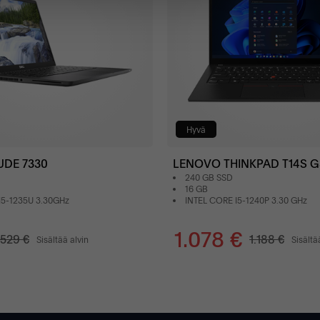
Hyvä
UDE 7330
LENOVO THINKPAD T14S G
240 GB SSD
16 GB
I5-1235U 3.30GHz
INTEL CORE I5-1240P 3.30 GHz
1.078 €
529 €
1.188 €
Sisältää alvin
Sisältä