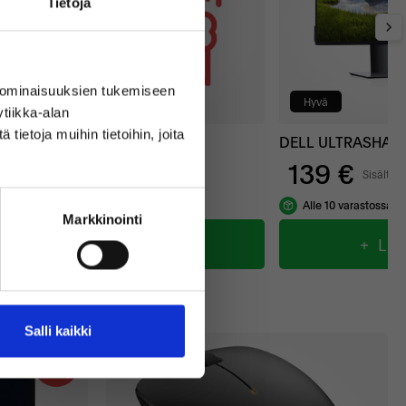
Tietoja
 ominaisuuksien tukemiseen
Uudenveroinen
Hyvä
tiikka-alan
ietoja muihin tietoihin, joita
Microsoft Windows 11 Professional
Takuu 3 vuotta
DELL ULTRASHARP
49 €
139 €
Sisältää alvin
Sisältää 
Varastossa
Alle 10 varastossa
Markkinointi
+ Lisää
+ Lis
Salli kaikki
9%