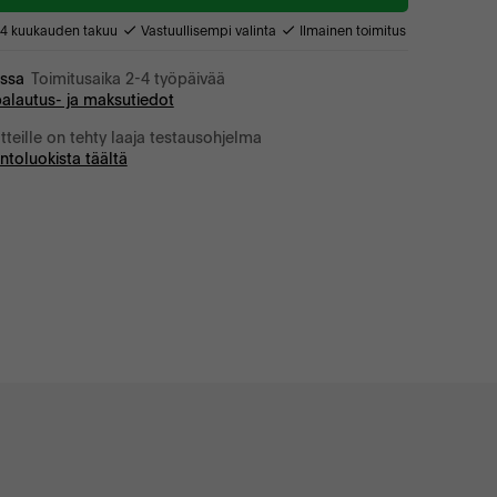
24 kuukauden takuu
Vastuullisempi valinta
Ilmainen toimitus
ossa
Toimitusaika 2-4 työpäivää
palautus- ja maksutiedot
otteille on tehty laaja testausohjelma
untoluokista täältä