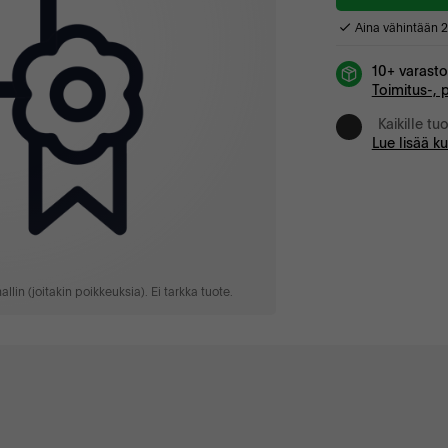
Aina vähintään 
10+ varast
Toimitus-, 
Kaikille tu
Lue lisää k
lin (joitakin poikkeuksia). Ei tarkka tuote.