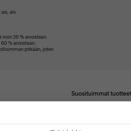
sis. alv
ä noin 20 % arvostaan.
n 60 % arvostaan.
ollisimman pitkään, joten
Suosituimmat tuottee