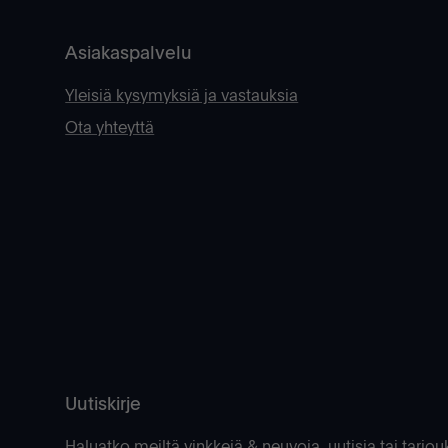
Asiakaspalvelu
Yleisiä kysymyksiä ja vastauksia
Ota yhteyttä
Uutiskirje
Haluatko meiltä vinkkejä & neuvoja, uutisia tai tarjou