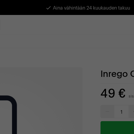
Aina vähintään 24 kuukauden takuu
Inrego 
49 €
sis