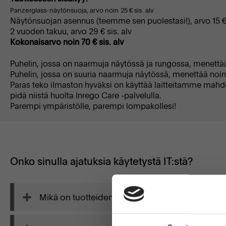
Panzerglass-näytönsuoja, arvo noin 25 € sis. alv
Näytönsuojan asennus (teemme sen puolestasi!), arvo 15 € 
2 vuoden takuu, arvo 29 € sis. alv
Kokonaisarvo noin 70 € sis. alv
Puhelin, jossa on naarmuja näytössä ja rungossa, menettä
Puhelin, jossa on suuria naarmuja näytössä, menettää noi
Paras teko ilmaston hyväksi on käyttää laitteitamme mahd
pidä niistä huolta Inrego Care -palvelulla.
Parempi ympäristölle, parempi lompakollesi!
Onko sinulla ajatuksia käytetystä IT:stä?
Mikä on tuotteiden toimitusaika?