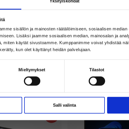
Yksityiskohdat
itä
mme sisällön ja mainosten räätälöimiseen, sosiaalisen median
iseen. Lisäksi jaamme sosiaalisen median, mainosalan ja analy
Tervetuloa Inregon verkkokauppaan!
, miten käytät sivustoamme. Kumppanimme voivat yhdistää näitä t
Oletko yksityishenkilö vai yritysasiakas?
n kerätty, kun olet käyttänyt heidän palvelujaan.
0 €
Sisältää alvin
Alle 10 varastossa
Mieltymykset
Tilastot
+ Lisää
(Sisältää alvin)
(Ilman alvia)
Salli valinta
38%