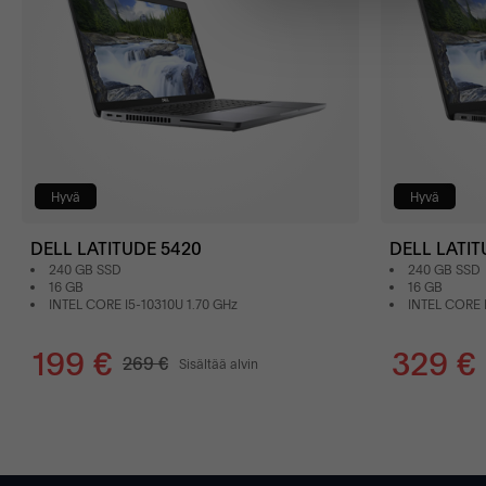
Hyvä
Hyvä
DELL LATITUDE 5420
DELL LATIT
240 GB SSD
240 GB SSD
16 GB
16 GB
INTEL CORE I5-10310U 1.70 GHz
INTEL CORE 
199 €
329 €
269 €
Sisältää alvin