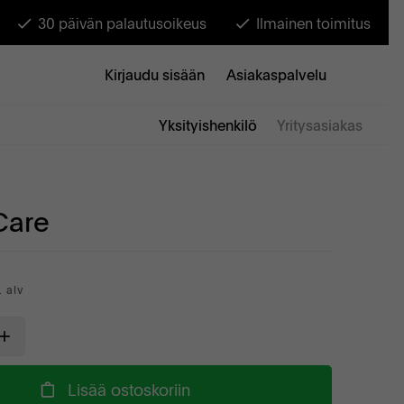
30 päivän palautusoikeus
Ilmainen toimitus
Kirjaudu sisään
Asiakaspalvelu
Yksityishenkilö
Yritysasiakas
Care
. alv
Lisää ostoskoriin