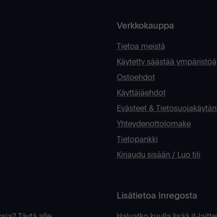
Verkkokauppa
Tietoa meistä
Käytetty säästää ympäristöä
Ostoehdot
Käyttäjäehdot
Evästeet & Tietosuojakäytän
Yhteydenottolomake
Tietopankki
Kirjaudu sisään / Luo tili
Lisätietoa Inregosta
ksia? Täytä alle
Haluatko kuulla lisää it-lait