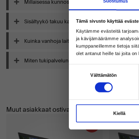
Millaisessa kunnossa käytetyt laitteet ovat?
Suostumus
Sisältyykö takuu kaikkiin laitteisiin?
Tämä sivusto käyttää eväste
Käytämme evästeitä tarjoama
ja kävijämäärämme analysoim
Kuinka vanhoja laitteet ovat ja mistä ne tulevat?
kumppaneillemme tietoja siitä
olet antanut heille tai joita o
Miten tukipalvelunne toimii?
Suostumuksen
Välttämätön
valinta
Muut asiakkaat ostivat myös
Kiellä
26%