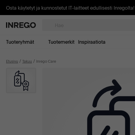
Osta käytetyt ja kunnostetut IT-laitteet edullisesti Inregolta!
Tuoteryhmät
Tuotemerkit
Inspiraatiota
Etusivu
Takuu
Inrego Care