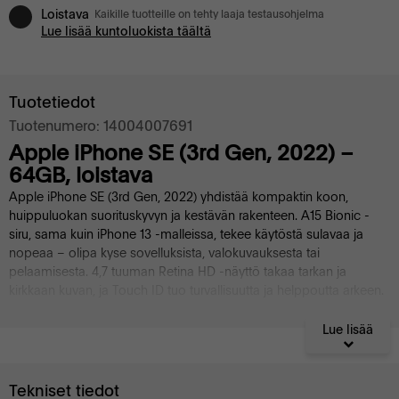
Loistava
Kaikille tuotteille on tehty laaja testausohjelma
Lue lisää kuntoluokista täältä
Tuotetiedot
Tuotenumero: 14004007691
Apple iPhone SE (3rd Gen, 2022) –
64GB, loistava
Apple iPhone SE (3rd Gen, 2022) yhdistää kompaktin koon,
huippuluokan suorituskyvyn ja kestävän rakenteen. A15 Bionic -
siru, sama kuin iPhone 13 -malleissa, tekee käytöstä sulavaa ja
nopeaa – olipa kyse sovelluksista, valokuvauksesta tai
pelaamisesta. 4,7 tuuman Retina HD -näyttö takaa tarkan ja
kirkkaan kuvan, ja Touch ID tuo turvallisuutta ja helppoutta arkeen.
- Suoritin: Apple A15 Bionic – sama tehokas siru kuin iPhone 13 -
Lue lisää
sarjassa
- Tallennustila: 64GB – sopivasti tilaa tärkeille sovelluksille ja
kuville
Tekniset tiedot