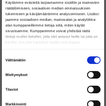
Käytämme evästeitä tarjoamamme sisällön ja mainosten
ETUKAMERAN
Sisältyykö takuu kaikkiin laitteisiin?
7
räätälöimiseen, sosiaalisen median ominaisuuksien
MEGAPIKSELIT
tukemiseen ja kävijämäärämme analysoimiseen. Lisäksi
Kuinka vanhoja laitteet ovat ja mistä ne tulevat?
ETUKAMERA MAX.
3840 X 2160 30 FPS
jaamme sosiaalisen median, mainosalan ja analytiikka-
TALLENNUSTILA
alan kumppaneillemme tietoja siitä, miten käytät
Miten tukipalvelunne toimii?
sivustoamme. Kumppanimme voivat yhdistää näitä
TURVAOMINAISUUDET
TOUCH-ID
tietoja muihin tietoihin, joita olet antanut heille tai joita on
Tervetuloa Inregon verkkokauppaan!
TURVAOMINAISUUDET
FACE-ID
kerätty, kun olet käyttänyt heidän palvelujaan.
Lisää tuotteeseen APPLE IPHONE SE 3RD GEN
TURVAOMINAISUUDET
APPLE PAY
Oletko yksityishenkilö vai
Suostumuksen
iPhone kuori. eSTUFF Silicone. iPhone 7/8/SE 2020
Apple EarPods Lightning kuulokkeet
yritysasiakas?
KUULOKELIITÄNTÄ
KYLLÄ (LIGHTNING-LIITÄNNÄN
Välttämätön
valinta
19
29
KAUTTA)
€
€
LIITÄNTÄ
LIGHTNING
Mieltymykset
LANGATON LATAUS
KYLLÄ
Sisältää
Sisältää
(Sisältää alvin)
alvin
alvin
Tilastot
KORKEUS
13.84 CM
Varastossa
Varastossa
LEVEYS
6.73 CM
+ Lisää
+ Lisää
Markkinointi