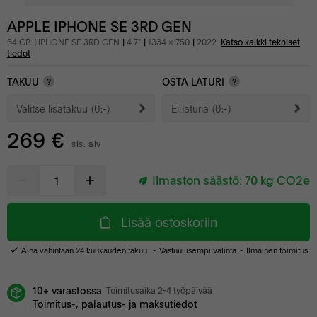
APPLE IPHONE SE 3RD GEN
64 GB
IPHONE SE 3RD GEN
4.7"
1334 x 750
2022
Katso kaikki tekniset
tiedot
TAKUU
OSTA LATURI
?
?
Valitse lisätakuu
(0:-)
Ei laturia
(0:-)
269 €
sis. alv
Ilmaston säästö:
70
kg CO2e
Lisää ostoskoriin
Aina vähintään 24 kuukauden takuu
Vastuullisempi valinta
Ilmainen toimitus
10+ varastossa
Toimitusaika 2-4 työpäivää
Toimitus-, palautus- ja maksutiedot