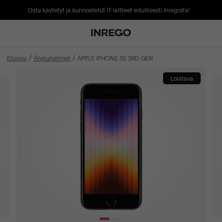
Osta käytetyt ja kunnostetut IT-laitteet edullisesti Inregolta!
Etusivu
Älypuhelimet
APPLE IPHONE SE 3RD GEN
Loistava