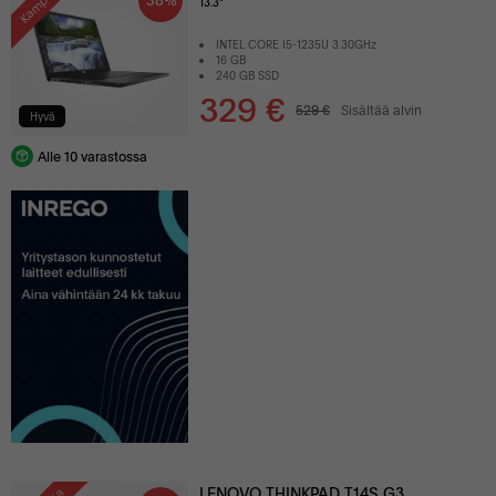
Kampanja
13.3"
INTEL CORE I5-1235U 3.30GHz
16 GB
240 GB SSD
329 €
529 €
Sisältää alvin
Hyvä
Alle 10 varastossa
LENOVO THINKPAD T14S G3