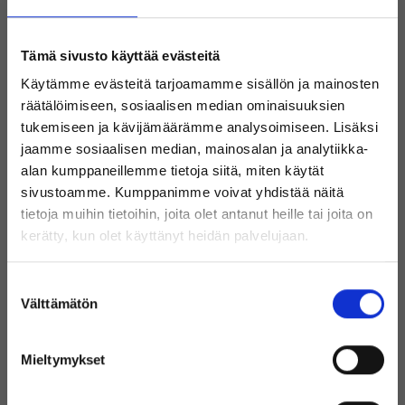
Hyvä
Hyvä
Tämä sivusto käyttää evästeitä
DELL LATITUDE 5420
DELL LATITUDE 7330
240 GB SSD
240 GB SSD
Käytämme evästeitä tarjoamamme sisällön ja mainosten
16 GB
16 GB
räätälöimiseen, sosiaalisen median ominaisuuksien
INTEL CORE I5-10310U 1.70 GHz
INTEL CORE I5-1235U 3.30GHz
tukemiseen ja kävijämäärämme analysoimiseen. Lisäksi
199 €
329 €
jaamme sosiaalisen median, mainosalan ja analytiikka-
269 €
529 €
alan kumppaneillemme tietoja siitä, miten käytät
Sisältää alvin
Sisältää alvin
sivustoamme. Kumppanimme voivat yhdistää näitä
tietoja muihin tietoihin, joita olet antanut heille tai joita on
Tervetuloa Inregon verkkokauppaan!
kerätty, kun olet käyttänyt heidän palvelujaan.
Valikoimastamme löydät
Oletko yksityishenkilö vai
Suostumuksen
huippubrändien tuotteita edulliseen
yritysasiakas?
Välttämätön
valinta
hintaan!
Mieltymykset
(Sisältää alvin)