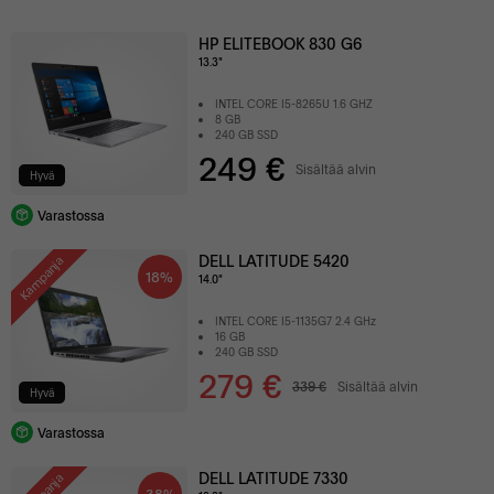
HP ELITEBOOK 830 G6
13.3"
INTEL CORE I5-8265U 1.6 GHZ
8 GB
240 GB SSD
249 €
Sisältää alvin
Hyvä
Varastossa
DELL LATITUDE 5420
Kampanja
18%
14.0"
INTEL CORE I5-1135G7 2.4 GHz
16 GB
240 GB SSD
279 €
339 €
Sisältää alvin
Hyvä
Varastossa
DELL LATITUDE 7330
38%