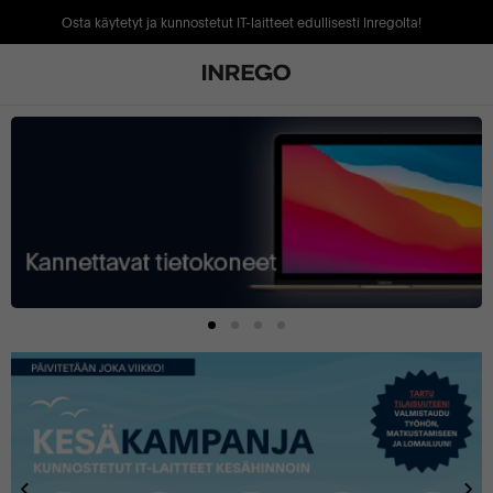
Osta käytetyt ja kunnostetut IT-laitteet edullisesti Inregolta!