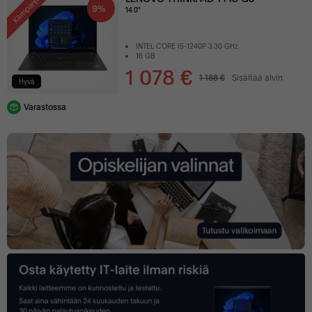
Kampanja
9%
14.0"
INTEL CORE I5-1240P 3.30 GHz
16 GB
1 078 €
1 188 €
Sisältää alvin
Hyvä
Varastossa