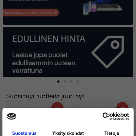
Suosittuja tuotteita juuri nyt
26%
38%
Suostumus
Yksityiskohdat
Tietoja