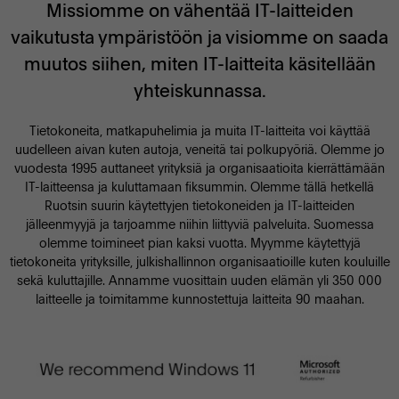
Missiomme on vähentää IT-laitteiden
vaikutusta ympäristöön ja visiomme on saada
muutos siihen, miten IT-laitteita käsitellään
yhteiskunnassa.
Tietokoneita, matkapuhelimia ja muita IT-laitteita voi käyttää
uudelleen aivan kuten autoja, veneitä tai polkupyöriä. Olemme jo
vuodesta 1995 auttaneet yrityksiä ja organisaatioita kierrättämään
IT-laitteensa ja kuluttamaan fiksummin. Olemme tällä hetkellä
Ruotsin suurin käytettyjen tietokoneiden ja IT-laitteiden
jälleenmyyjä ja tarjoamme niihin liittyviä palveluita. Suomessa
olemme toimineet pian kaksi vuotta. Myymme käytettyjä
tietokoneita yrityksille, julkishallinnon organisaatioille kuten kouluille
sekä kuluttajille. Annamme vuosittain uuden elämän yli 350 000
laitteelle ja toimitamme kunnostettuja laitteita 90 maahan.