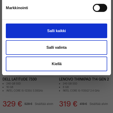
Markkinointi
(Ilman alvia)
Muut asiakkaat ostivat myös
Salli kaikki
38%
24%
Salli valinta
Kiellä
Hyvä
Bra skick
DELL LATITUDE 7330
LENOVO THINKPAD T14 GEN 2
240 GB SSD
240 GB SSD
16 GB
8 GB
INTEL CORE I5-1235U 3.30GHz
INTEL CORE I5-1135G7 2.4 GHz
329 €
319 €
529 €
Sisältää alvin
419 €
Sisältää alvin