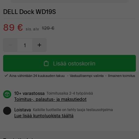
DELL Dock WD19S
89 €
129 €
sis. alv
Lisää ostoskoriin
Aina vähintään 24 kuukauden takuu
Vastuullisempi valinta
Ilmainen toimitus
10+ varastossa
Toimitusaika 2-4 työpäivää
Toimitus-, palautus- ja maksutiedot
Loistava
Kaikille tuotteille on tehty laaja testausohjelma
Lue lisää kuntoluokista täältä