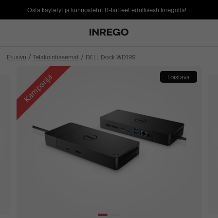
Osta käytetyt ja kunnostetut IT-laitteet edullisesti Inregolta!
Etusivu
Telakointiasemat
DELL Dock WD19S
Kampanja
Loistava