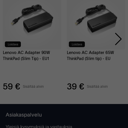
Loistava
Loistava
Lenovo AC Adapter 90W
Lenovo AC Adapter 65W
ThinkPad (Slim Tip) - EU1
ThinkPad (Slim tip) - EU
59 €
39 €
Sisältää alvin
Sisältää alvin
Asiakaspalvelu
Yleisiä kysymyksiä ja vastauksia