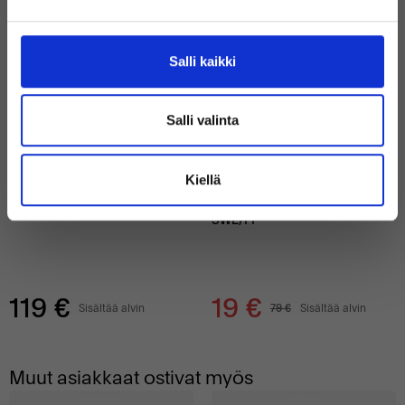
Samankaltaisia tuotteita
76%
Salli kaikki
Salli valinta
Uudenveroinen
Loistava
Kiellä
480 GB SSD
BB Keyboard - Dell E7450
SWE/FI
119 €
19 €
Sisältää alvin
79 €
Sisältää alvin
Muut asiakkaat ostivat myös