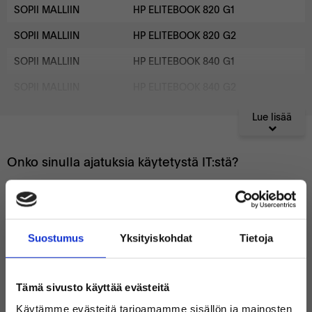
SOPII MALLIIN
HP ELITEBOOK 820 G1
SOPII MALLIIN
HP ELITEBOOK 820 G2
SOPII MALLIIN
HP ELITEBOOK 840 G1
SOPII MALLIIN
HP ELITEBOOK 840 G2
Lue lisää
Onko sinulla ajatuksia käytetystä IT:stä?
Mikä on tuotteiden toimitusaika?
Millaisessa kunnossa käytetyt laitteet ovat?
Suostumus
Yksityiskohdat
Tietoja
Sisältyykö takuu kaikkiin laitteisiin?
Tämä sivusto käyttää evästeitä
Käytämme evästeitä tarjoamamme sisällön ja mainosten
Kuinka vanhoja laitteet ovat ja mistä ne tulevat?