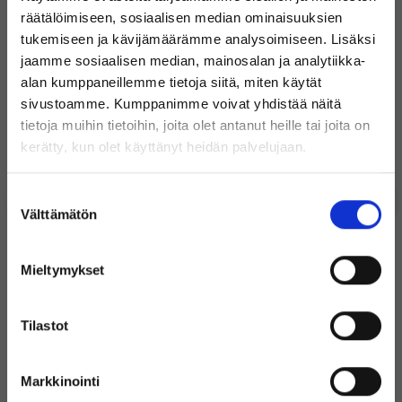
räätälöimiseen, sosiaalisen median ominaisuuksien
tukemiseen ja kävijämäärämme analysoimiseen. Lisäksi
Miten tukipalvelunne toimii?
jaamme sosiaalisen median, mainosalan ja analytiikka-
alan kumppaneillemme tietoja siitä, miten käytät
sivustoamme. Kumppanimme voivat yhdistää näitä
Suosituimmat tuotteet
tietoja muihin tietoihin, joita olet antanut heille tai joita on
Microsoft Windows 11 Professional
Takuu 3 vuotta
Tervetuloa Inregon verkkokauppaan!
kerätty, kun olet käyttänyt heidän palvelujaan.
0
49
Oletko yksityishenkilö vai
Suostumuksen
yritysasiakas?
€
€
Välttämätön
valinta
Sisältää
Sisältää
Uudenveroinen
alvin
alvin
Mieltymykset
Alle 10 varastossa
Varastossa
(Sisältää alvin)
+ Lisää
+ Lisää
Tilastot
Markkinointi
(Ilman alvia)