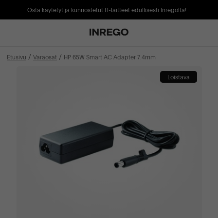
Osta käytetyt ja kunnostetut IT-laitteet edullisesti Inregolta!
Etusivu
Varaosat
HP 65W Smart AC Adapter 7.4mm
Loistava