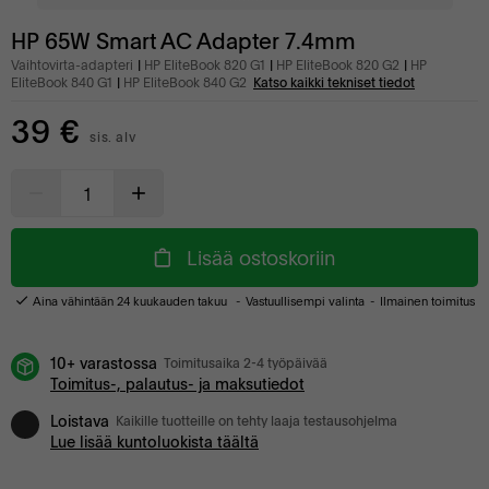
HP 65W Smart AC Adapter 7.4mm
Vaihtovirta-adapteri
HP EliteBook 820 G1
HP EliteBook 820 G2
HP
EliteBook 840 G1
HP EliteBook 840 G2
Katso kaikki tekniset tiedot
39 €
sis. alv
Lisää ostoskoriin
Aina vähintään 24 kuukauden takuu
Vastuullisempi valinta
Ilmainen toimitus
10+ varastossa
Toimitusaika 2-4 työpäivää
Toimitus-, palautus- ja maksutiedot
Loistava
Kaikille tuotteille on tehty laaja testausohjelma
Lue lisää kuntoluokista täältä