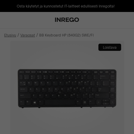
Osta käytetyt ja kunnostetut IT-laitteet edullisesti Inregolta!
Etusivu
Varaosat
BB Keyboard HP (840G2) SWE/FI
Loistava