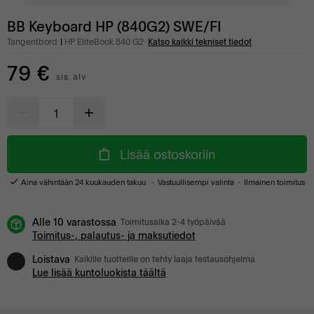
BB Keyboard HP (840G2) SWE/FI
Tangentbord
HP EliteBook 840 G2
Katso kaikki tekniset tiedot
79 €
sis. alv
Lisää ostoskoriin
Aina vähintään 24 kuukauden takuu
Vastuullisempi valinta
Ilmainen toimitus
Alle 10 varastossa
Toimitusaika 2-4 työpäivää
Toimitus-, palautus- ja maksutiedot
Loistava
Kaikille tuotteille on tehty laaja testausohjelma
Lue lisää kuntoluokista täältä