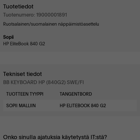
Tuotetiedot
Tuotenumero: 19000001891
Ruotsalainen/suomalainen näppäimistöasettelu
Sopii
HP EliteBook 840 G2
Tekniset tiedot
BB KEYBOARD HP (840G2) SWE/FI
TUOTTEEN TYYPPI
TANGENTBORD
SOPII MALLIIN
HP ELITEBOOK 840 G2
Onko sinulla ajatuksia käytetystä IT:stä?