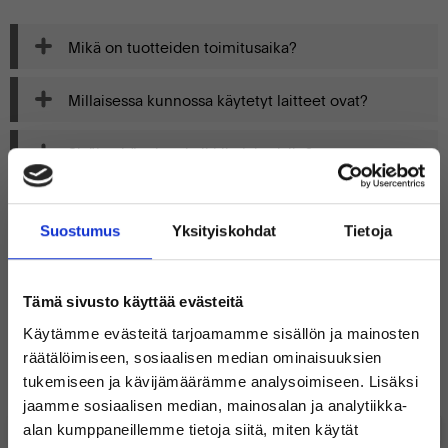
Mikä on tuotteiden toimitusaika?
Millaisessa kunnossa käytetyt laitteet ovat?
Sisältyykö takuu kaikkiin laitteisiin?
Kuinka vanhoja laitteet ovat ja mistä ne tulevat?
Suostumus
Yksityiskohdat
Tietoja
Miten tukipalvelunne toimii?
Tämä sivusto käyttää evästeitä
Suosituimmat tuotteet
Käytämme evästeitä tarjoamamme sisällön ja mainosten
räätälöimiseen, sosiaalisen median ominaisuuksien
Microsoft Windows 11 Professional
Takuu 3 vuotta
tukemiseen ja kävijämäärämme analysoimiseen. Lisäksi
0
49
jaamme sosiaalisen median, mainosalan ja analytiikka-
alan kumppaneillemme tietoja siitä, miten käytät
€
€