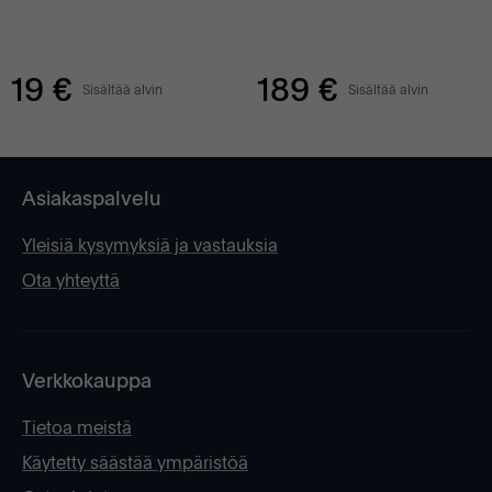
19 €
189 €
Sisältää alvin
Sisältää alvin
Asiakaspalvelu
Yleisiä kysymyksiä ja vastauksia
Ota yhteyttä
Verkkokauppa
Tietoa meistä
Käytetty säästää ympäristöä