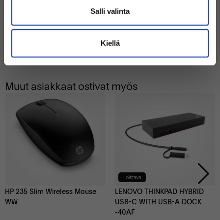
ThinkPad (Slim tip) - EU
Salli valinta
119 €
39 €
Kiellä
Sisältää alvin
Sisältää alvin
Muut asiakkaat ostivat myös
Loistava
HP 235 Slim Wireless Mouse
LENOVO THINKPAD HYBRID
WW
USB-C WITH USB-A DOCK
-40AF